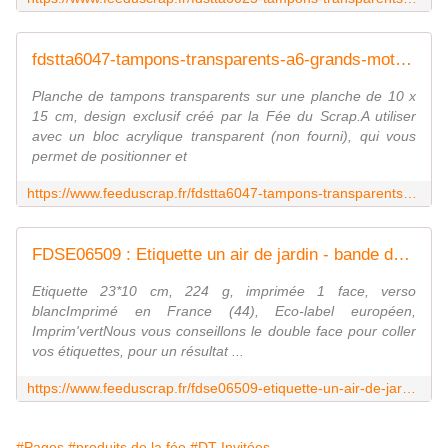
fdstta6047-tampons-transparents-a6-grands-mots-anglais FEE DU SCRAP
Planche de tampons transparents sur une planche de 10 x
15 cm, design exclusif créé par la Fée du Scrap.A utiliser
avec un bloc acrylique transparent (non fourni), qui vous
permet de positionner et
https://www.feeduscrap.fr/fdstta6047-tampons-transparents-a6-grands-mots-anglais/
FDSE06509 : Etiquette un air de jardin - bande de mots fée du scrap
Etiquette 23*10 cm, 224 g, imprimée 1 face, verso
blancImprimé en France (44), Eco-label européen,
Imprim'vertNous vous conseillons le double face pour coller
vos étiquettes, pour un résultat ...
https://www.feeduscrap.fr/fdse06509-etiquette-un-air-de-jardin-bande-de-mots/
#Pages
#produits de la fée
#DT Invitées