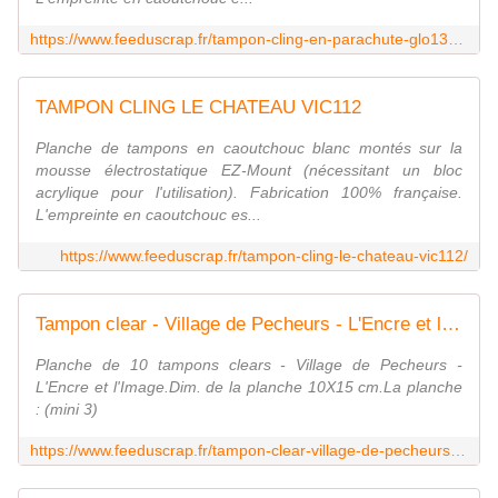
https://www.feeduscrap.fr/tampon-cling-en-parachute-glo132-chou-flowers/
TAMPON CLING LE CHATEAU VIC112
Planche de tampons en caoutchouc blanc montés sur la
mousse électrostatique EZ-Mount (nécessitant un bloc
acrylique pour l'utilisation). Fabrication 100% française.
L'empreinte en caoutchouc es...
https://www.feeduscrap.fr/tampon-cling-le-chateau-vic112/
Tampon clear - Village de Pecheurs - L'Encre et l'Image
Planche de 10 tampons clears - Village de Pecheurs -
L'Encre et l'Image.Dim. de la planche 10X15 cm.La planche
: (mini 3)
https://www.feeduscrap.fr/tampon-clear-village-de-pecheurs-lencre-et-limage-a86080.html