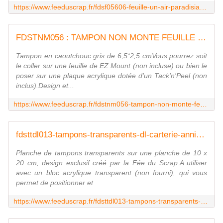
https://www.feeduscrap.fr/fdsf05606-feuille-un-air-paradisiaque-hamac-turquoise/
FDSTNM056 : TAMPON NON MONTE FEUILLE DE JUIN Fée du scrap
Tampon en caoutchouc gris de 6,5*2,5 cmVous pourrez soit
le coller sur une feuille de EZ Mount (non incluse) ou bien le
poser sur une plaque acrylique dotée d'un Tack'n'Peel (non
inclus).Design et...
https://www.feeduscrap.fr/fdstnm056-tampon-non-monte-feuille-de-juin/
fdsttdl013-tampons-transparents-dl-carterie-anniversaire FEE DU SCRAP
Planche de tampons transparents sur une planche de 10 x
20 cm, design exclusif créé par la Fée du Scrap.A utiliser
avec un bloc acrylique transparent (non fourni), qui vous
permet de positionner et
https://www.feeduscrap.fr/fdsttdl013-tampons-transparents-dl-carterie-anniversaire/