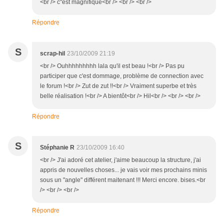
<br /> c''est magnifique<br /> <br /> <br />
Répondre
S
scrap-hil
23/10/2009 21:19
<br /> Ouhhhhhhhhh lala qu'il est beau !<br /> Pas pu
participer que c'est dommage, problème de connection avec
le forum !<br /> Zut de zut !!<br /> Vraiment superbe et très
belle réalisation !<br /> A bientôt<br /> Hil<br /> <br /> <br />
Répondre
S
Stéphanie R
23/10/2009 16:40
<br /> J'ai adoré cet atelier, j'aime beaucoup la structure, j'ai
appris de nouvelles choses... je vais voir mes prochains minis
sous un "angle" différent maitenant !!! Merci encore. bises.<br
/> <br /> <br />
Répondre