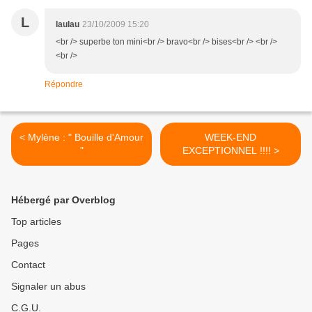
L
laulau
23/10/2009 15:20
<br /> superbe ton mini<br /> bravo<br /> bises<br /> <br />
<br />
Répondre
< Mylène : " Bouille d'Amour
WEEK-END
"
EXCEPTIONNEL !!!! >
Hébergé par Overblog
Top articles
Pages
Contact
Signaler un abus
C.G.U.