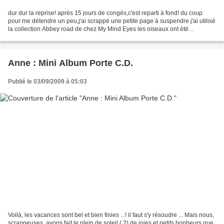
dur dur la reprise! après 15 jours de congés,c'est reparti à fond! du coup
pour me détendre un peu,j'ai scrappé une petite page à suspendre j'ai utilisé
la collection Abbey road de chez My Mind Eyes les oiseaux ont été
découpés dans ce papier j'ai aussi...
Anne : Mini Album Porte C.D.
Publié le 03/09/2009 à 05:03
Voilà, les vacances sont bel et bien finies ...! il faut s'y résoudre ... Mais nous,
scrappeuses, avons fait le plein de soleil ( ?) de joies et petits bonheurs que