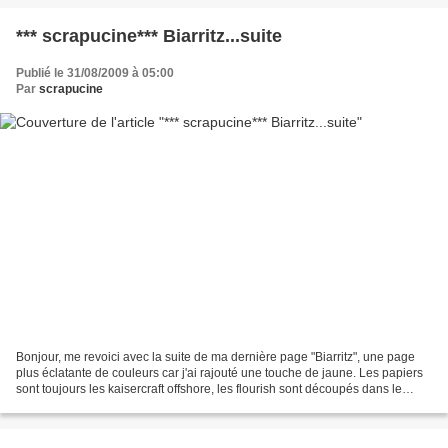
*** scrapucine*** Biarritz...suite
Publié le 31/08/2009 à 05:00
Par
scrapucine
Bonjour, me revoici avec la suite de ma dernière page "Biarritz", une page
plus éclatante de couleurs car j'ai rajouté une touche de jaune. Les papiers
sont toujours les kaisercraft offshore, les flourish sont découpés dans le
papiers , à la base ils...