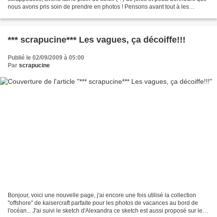
nous avons pris soin de prendre en photos ! Pensons avant tout à les
SAUVEGARDER ...je...
*** scrapucine*** Les vagues, ça décoiffe!!!
Publié le 02/09/2009 à 05:00
Par
scrapucine
Bonjour, voici une nouvelle page, j'ai encore une fois utilisé la collection
"offshore" de kaisercraft parfaite pour les photos de vacances au bord de
l'océan... J'ai suivi le sketch d'Alexandra ce sketch est aussi proposé sur le