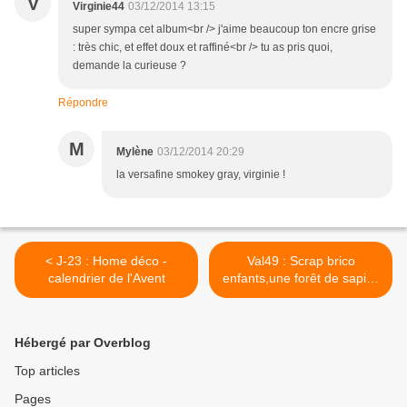
V
Virginie44
03/12/2014 13:15
super sympa cet album<br /> j'aime beaucoup ton encre grise
: très chic, et effet doux et raffiné<br /> tu as pris quoi,
demande la curieuse ?
Répondre
M
Mylène
03/12/2014 20:29
la versafine smokey gray, virginie !
< J-23 : Home déco -
Val49 : Scrap brico
calendrier de l'Avent
enfants,une forêt de sapins
.... >
Hébergé par Overblog
Top articles
Pages