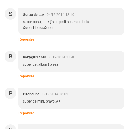
S
Scrap de Lux'
04/12/2014 13:10
super beau, en + j'ai le petit album en bois
&quot;Photos&quot;
Répondre
B
babygirl97240
03/12/2014 21:46
super cet album! bises
Répondre
P
Pitchoune
03/12/2014 18:09
super ce mini, bravo, A+
Répondre