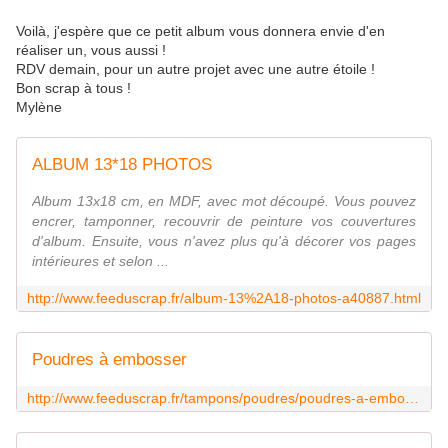
Voilà, j'espère que ce petit album vous donnera envie d'en
réaliser un, vous aussi !
RDV demain, pour un autre projet avec une autre étoile !
Bon scrap à tous !
Mylène
ALBUM 13*18 PHOTOS
Album 13x18 cm, en MDF, avec mot découpé. Vous pouvez
encrer, tamponner, recouvrir de peinture vos couvertures
d'album. Ensuite, vous n'avez plus qu'à décorer vos pages
intérieures et selon ...
http://www.feeduscrap.fr/album-13%2A18-photos-a40887.html
Poudres à embosser
http://www.feeduscrap.fr/tampons/poudres/poudres-a-embosser-c389.html