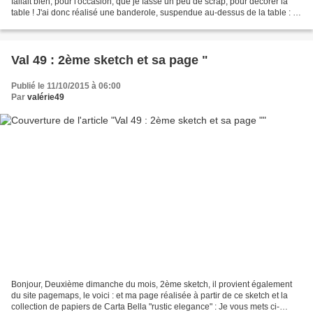
fallait bien, pour l'occasion, que je fasse un peu de scrap, pour décorer la
table ! J'ai donc réalisé une banderole, suspendue au-dessus de la table : et
la table : vue d'ensemble...
Val 49 : 2ème sketch et sa page "
Publié le 11/10/2015 à 06:00
Par
valérie49
Bonjour, Deuxième dimanche du mois, 2ème sketch, il provient également
du site pagemaps, le voici : et ma page réalisée à partir de ce sketch et la
collection de papiers de Carta Bella "rustic elegance" : Je vous mets ci-