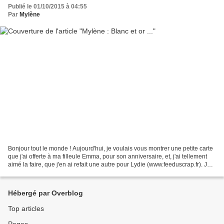
Publié le 01/10/2015 à 04:55
Par
Mylène
Bonjour tout le monde ! Aujourd'hui, je voulais vous montrer une petite carte
que j'ai offerte à ma filleule Emma, pour son anniversaire, et, j'ai tellement
aimé la faire, que j'en ai refait une autre pour Lydie (www.feeduscrap.fr). Je
voulais également...
Hébergé par Overblog
Top articles