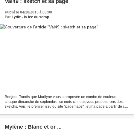
Val49 : sketch et sa page
Publié le 04/10/2015 à 06:00
Par
Lydie - la fee du scrap
Bonjour, Tandis que Marilyne vous a proposée un combo de couleurs
chaque dimanche de septembre, ce mois-ci, nous vous proposerons des
sketchs. Voici le premier issu du site "pagemaps" : et ma page à partir de ce
sketch : A votre tour de faire une page...
Mylène : Blanc et or ...