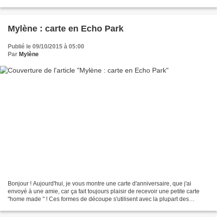
dessous le matériel utilisé et...
Mylène : carte en Echo Park
Publié le 09/10/2015 à 05:00
Par
Mylène
Bonjour ! Aujourd'hui, je vous montre une carte d'anniversaire, que j'ai
envoyé à une amie, car ça fait toujours plaisir de recevoir une petite carte
"home made " ! Ces formes de découpe s'utilisent avec la plupart des
machines existantes sur le marché...