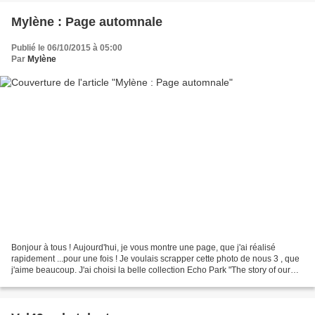
Mylène : Page automnale
Publié le 06/10/2015 à 05:00
Par
Mylène
Bonjour à tous ! Aujourd'hui, je vous montre une page, que j'ai réalisé
rapidement ...pour une fois ! Je voulais scrapper cette photo de nous 3 , que
j'aime beaucoup. J'ai choisi la belle collection Echo Park "The story of our
family", et bien sûr, les...