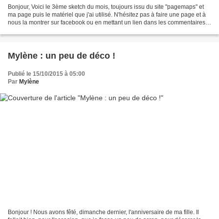
Bonjour, Voici le 3ème sketch du mois, toujours issu du site "pagemaps" et
ma page puis le matériel que j'ai utilisé. N'hésitez pas à faire une page et à
nous la montrer sur facebook ou en mettant un lien dans les commentaires
ci-dessous. à bientôt Valérie Papier...
Mylène : un peu de déco !
Publié le 15/10/2015 à 05:00
Par
Mylène
Bonjour ! Nous avons fêté, dimanche dernier, l'anniversaire de ma fille. Il