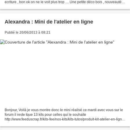
ecriture , bon ok on ne le voit plus trop .... Une petite déco bois , nouveauté c
hez artemio ... un...
Alexandra : Mini de l'atelier en ligne
Publié le 20/06/2013 à 08:21
Bonjour, Voilà je vous montre donc le mini réalisé ce mardi avec vous sur le
forum il reste tque 13 kits pour celles qui le souhaite
http://www.feeduscrap.fr/kits-fee/nos-kits/kits-tutos/produit-kit-atelier-en-ligne-
juin-2013-40830-35499.html Les explications...