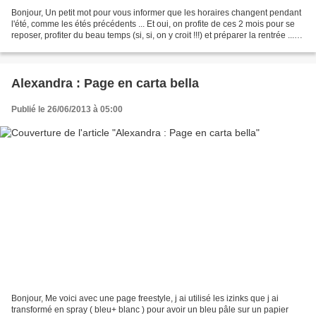
Bonjour, Un petit mot pour vous informer que les horaires changent pendant
l'été, comme les étés précédents ... Et oui, on profite de ces 2 mois pour se
reposer, profiter du beau temps (si, si, on y croit !!!) et préparer la rentrée ...
Vous pouvez donc...
Alexandra : Page en carta bella
Publié le 26/06/2013 à 05:00
Bonjour, Me voici avec une page freestyle, j ai utilisé les izinks que j ai
transformé en spray ( bleu+ blanc ) pour avoir un bleu pâle sur un papier