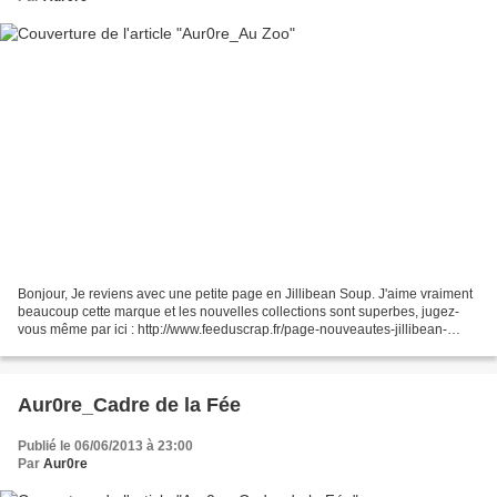
Bonjour, Je reviens avec une petite page en Jillibean Soup. J'aime vraiment
beaucoup cette marque et les nouvelles collections sont superbes, jugez-
vous même par ici : http://www.feeduscrap.fr/page-nouveautes-jillibean-
11429.html Il s'agit d'un lift d'une...
Aur0re_Cadre de la Fée
Publié le 06/06/2013 à 23:00
Par
Aur0re