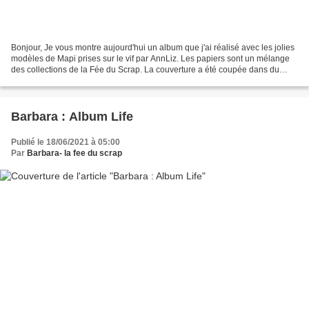
Bonjour, Je vous montre aujourd'hui un album que j'ai réalisé avec les jolies
modèles de Mapi prises sur le vif par AnnLiz. Les papiers sont un mélange
des collections de la Fée du Scrap. La couverture a été coupée dans du
carton épais puis recouverte...
Barbara : Album Life
Publié le 18/06/2021 à 05:00
Par
Barbara- la fee du scrap