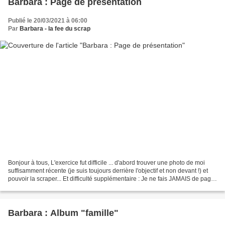
Barbara : Page de présentation
Publié le 20/03/2021 à 06:00
Par
Barbara - la fee du scrap
Bonjour à tous, L'exercice fut difficile ... d'abord trouver une photo de moi
suffisamment récente (je suis toujours derrière l'objectif et non devant !) et
pouvoir la scraper... Et difficulté supplémentaire : Je ne fais JAMAIS de page
mais plutôt de...
Barbara : Album "famille"