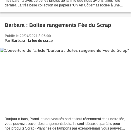
mes parents avec de belles photos de famille que nous avions faites l'été
dernier. La très belle collection de papiers "Un Air Côtier" associée à une
touche de doré était parfaitement...
Barbara : Boites rangements Fée du Scrap
Publié le 20/04/2021 à 05:00
Par
Barbara - la fee du scrap
Bonjour à tous, Parmi les nouveautés sorties tout récemment chez notre fée,
vous pouvez trouver des rangements bois. Ils sont idéaux et parfaits pour
nos produits Scrap (Planches deTampons par exemple)mais vous pouvez