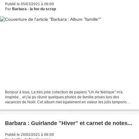
Publié le 05/03/2021 à 06:00
Par
Barbara - la fee du scrap
Bonjour à tous, La très jolie collection de papiers "Un Air féérique" m'a
inspirée... et j'ai pu réunir quelques photos de famille prises lors des
vacances de Noël. Cet album met également en valeur les jolis tampons
clear "Enveloppes" made in Fée ! L'album...
Barbara : Guirlande "Hiver" et carnet de notes...
Publié le 20/02/2021 à 06:00