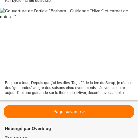
Par
Lydie - la fee du scrap
Bonjour à tous, Depuis que j'ai les dies 'Tags 2" de la fée du Scrap, je réalise
des "guirlandes" au gré des saisons et/ou événements... Je vous montre
aujourd'hui une guirlande sur le thème de l'Hiver, décorée avec la belle
collection de papiers 'Un...
Page suivante >
Hébergé par Overblog