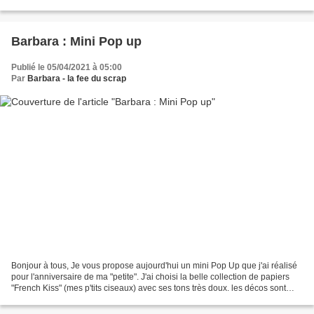
aussi vous en servir pour y mettre...
Barbara : Mini Pop up
Publié le 05/04/2021 à 05:00
Par
Barbara - la fee du scrap
Bonjour à tous, Je vous propose aujourd'hui un mini Pop Up que j'ai réalisé
pour l'anniversaire de ma "petite". J'ai choisi la belle collection de papiers
"French Kiss" (mes p'tits ciseaux) avec ses tons très doux. les décos sont
réalisés avec la toute...