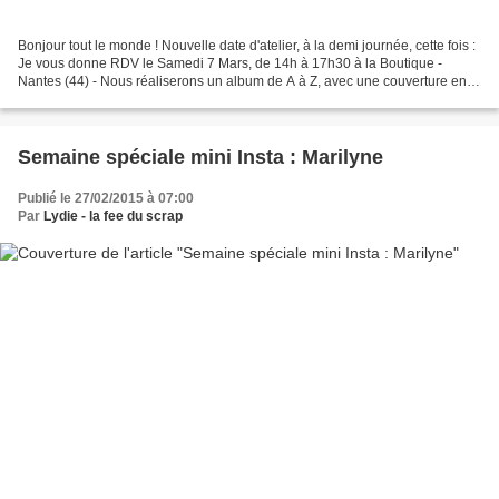
Bonjour tout le monde ! Nouvelle date d'atelier, à la demi journée, cette fois :
Je vous donne RDV le Samedi 7 Mars, de 14h à 17h30 à la Boutique -
Nantes (44) - Nous réaliserons un album de A à Z, avec une couverture en
priplak marron, mesurant 15cmx20cm,...
Semaine spéciale mini Insta : Marilyne
Publié le 27/02/2015 à 07:00
Par
Lydie - la fee du scrap