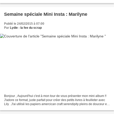
allez faire un tour sur...
Semaine spéciale Mini Insta : Marilyne
Publié le 24/02/2015 à 07:00
Par
Lydie - la fee du scrap
Bonjour , Aujourd'hui c'est à mon tour de vous présenter mon mini album !!
J'adore ce format, juste parfait pour créer des petits livres à feuilleter avec
Lily . J'ai utilisé les papiers amercican craft serendipity pleins de douceur et
de couleurs pétillantes....