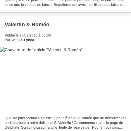
su ce que je voulais en faire.... Régulièrement avec mes filles nous faisons
une balade dans un Parc...
Valentin & Roméo
Publié le 25/02/2015 à 06:00
Par
Val :) & Lynda
Quoi de plus normal aujourd'hui pour fêter la St Roméo que de découvrir vos
participations à notre défi inspi St Valentin ! On commence avec la page de
Delphine, Scrapmoiça sur la toile, toute de rose vêtue : Pour en voir plus,