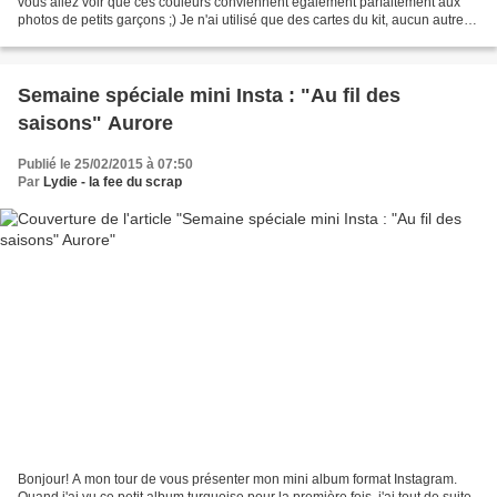
vous allez voir que ces couleurs conviennent également parfaitement aux
photos de petits garçons ;) Je n'ai utilisé que des cartes du kit, aucun autre
papier imprimé ce qui permet...
Semaine spéciale mini Insta : "Au fil des
saisons" Aurore
Publié le 25/02/2015 à 07:50
Par
Lydie - la fee du scrap
Bonjour! A mon tour de vous présenter mon mini album format Instagram.
Quand j'ai vu ce petit album turquoise pour la première fois, j'ai tout de suite