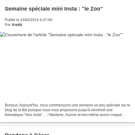
Semaine spéciale mini Insta : "le Zoo"
Publié le 23/02/2015 à 07:00
Par
Annliz
Bonjour, Aujourd'hui, nous commençons une semaine un peu spéciale sur le
blog de la fée puisque nous vous proposons jusqu'à vendredi une
thématique "mini insta" … ! Marilyne, Aurore et moi-même avons craqué
pour le format tout mini des album WRMK dit...