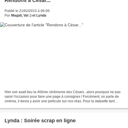
Rendons à César...
Publié le 21/02/2015 à 06:00
Par
Magali, Val :) et Lynda
Hier soir avait lieu la 40ème cérémonie des Césars...alors pourquoi ne pas
saisir l'occasion pour faire une page à consignes ! Forcément, on parle de
cinéma, il devra y avoir une pellicule sur nos réas. Pour la statuette tant
convoitée, il y aura de l'or....
Lynda : Soirée scrap en ligne