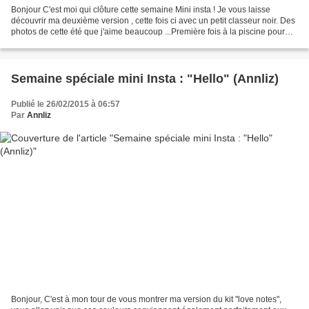
Bonjour C'est moi qui clôture cette semaine Mini insta ! Je vous laisse
découvrir ma deuxième version , cette fois ci avec un petit classeur noir. Des
photos de cette été que j'aime beaucoup ...Première fois à la piscine pour
ma puce Lily !! Jai utilisé...
Semaine spéciale mini Insta : "Hello" (Annliz)
Publié le 26/02/2015 à 06:57
Par
Annliz
Bonjour, C'est à mon tour de vous montrer ma version du kit "love notes",