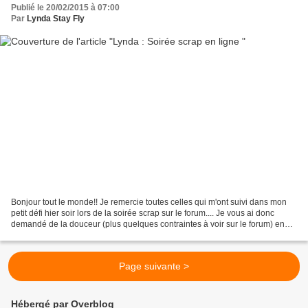
Publié le 20/02/2015 à 07:00
Par
Lynda Stay Fly
Bonjour tout le monde!! Je remercie toutes celles qui m'ont suivi dans mon
petit défi hier soir lors de la soirée scrap sur le forum.... Je vous ai donc
demandé de la douceur (plus quelques contraintes à voir sur le forum) en
vous inspirant d'Amélie Cousin,...
Page suivante >
Hébergé par Overblog