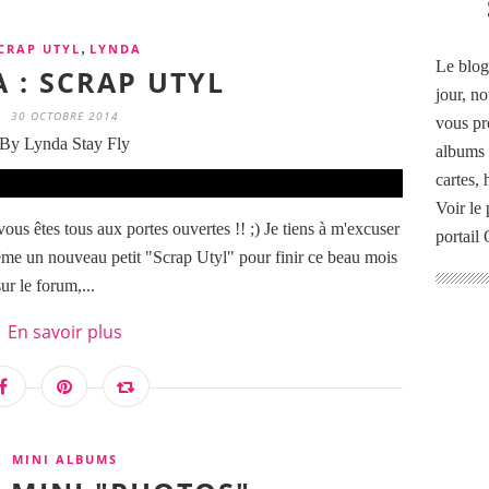
,
CRAP UTYL
LYNDA
Le blog
 : SCRAP UTYL
jour, no
30 OCTOBRE 2014
vous pr
By Lynda Stay Fly
albums 
cartes,
Voir le 
ous êtes tous aux portes ouvertes !! ;) Je tiens à m'excuser
portail
ême un nouveau petit "Scrap Utyl" pour finir ce beau mois
ur le forum,...
En savoir plus
MINI ALBUMS