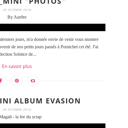
_MINI "PHOTOS"
30 OCTOBRE 2014
By Aur0re
derniers jours, m'a donnée envie de venir vous montrer
enir de nos petits jours passés à Pornichet cet été. J'ai
lection Solstice de...
En savoir plus
MINI ALBUM EVASION
29 OCTOBRE 2014
agali - la fee du scrap