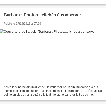
résisté longtemps !! Une première...
Barbara : Photos...clichés à conserver
Publié le 27/10/2013 à 07:00
Après le superbe album d' Anne , je vous montre un album réalisé avec la
même collection de papiers. La structure est en bois (album de la fée). Je l'ai
peinte en bleu et j'ai ajouté de la feutrine jaune dans les lettres du mot
PHOTOS. Cet album laisse...