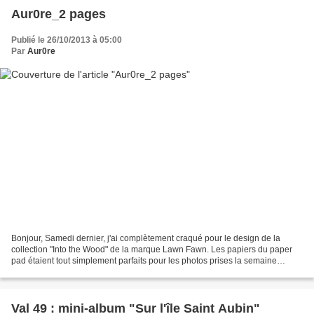
Aur0re_2 pages
Publié le 26/10/2013 à 05:00
Par
Aur0re
Bonjour, Samedi dernier, j'ai complètement craqué pour le design de la
collection "Into the Wood" de la marque Lawn Fawn. Les papiers du paper
pad étaient tout simplement parfaits pour les photos prises la semaine
précédentes en famille lors d'une balade...
Val 49 : mini-album "Sur l'île Saint Aubin"