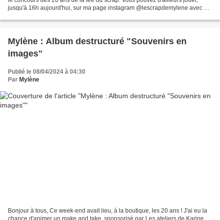
jusqu'à 16h aujourd'hui, sur ma page instagram @lescrapdemylene avec un
magnifique lot offert par Les...
Mylène : Album destructuré "Souvenirs en
images"
Publié le 08/04/2024 à 04:30
Par
Mylène
Bonjour à tous, Ce week-end avait lieu, à la boutique, les 20 ans ! J'ai eu la
chance d'animer un make and take, sponsorisé par Les ateliers de Karine.