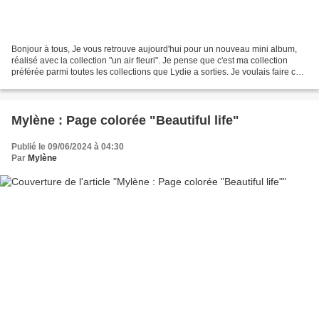
Bonjour à tous, Je vous retrouve aujourd'hui pour un nouveau mini album,
réalisé avec la collection "un air fleuri". Je pense que c'est ma collection
préférée parmi toutes les collections que Lydie a sorties. Je voulais faire ce
petit clin d'oeil, car...
Mylène : Page colorée "Beautiful life"
Publié le 09/06/2024 à 04:30
Par
Mylène