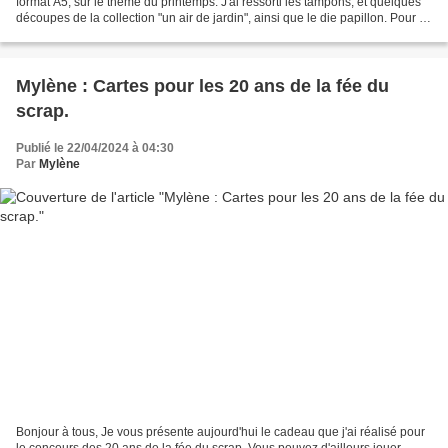
format A5, sur le thème du printemps. J'ai ressorti les tampons, et quelques
découpes de la collection "un air de jardin", ainsi que le die papillon. Pour le
titre, j'ai utilisé l'alphabet...
Mylène : Cartes pour les 20 ans de la fée du
scrap.
Publié le 22/04/2024 à 04:30
Par
Mylène
Bonjour à tous, Je vous présente aujourd'hui le cadeau que j'ai réalisé pour
le concours des 20 ans de la fée du scrap. Vous pouvez d'ailleurs jouer,