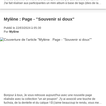
J'ai fait réaliser aux participantes un mini album à base de tags (dies de la
fée du scrap) et de die...
Mylène : Page - "Souvenir si doux"
Publié le 22/03/2024 à 05:30
Par
Mylène
Bonjour à tous, Je vous retrouve aujourd'hui avec une nouvelle page
réalisée avec la collection "un air poupon". J'y ai associé une touche de
fuchsia, de la dentelle et du calque ! Et j'aime beaucoup le rendu, vous me