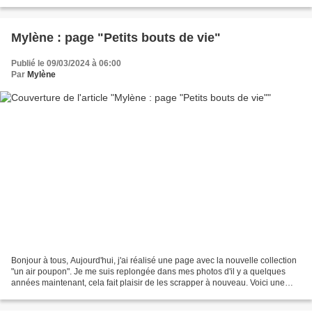
direz ce que vous en pensez ? J'ai...
Mylène : page "Petits bouts de vie"
Publié le 09/03/2024 à 06:00
Par
Mylène
Bonjour à tous, Aujourd'hui, j'ai réalisé une page avec la nouvelle collection
"un air poupon". Je me suis replongée dans mes photos d'il y a quelques
années maintenant, cela fait plaisir de les scrapper à nouveau. Voici une
page toute en douceur avec...