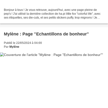
Bonjour à tous ! Je vous retrouve, aujourd'hui, avec une page pleine de
pep's ! J'ai utilisé la dernière collection de ha.pi little fox "colorful life", avec
ses étiquettes, ses die-cuts, et ses petits stickers puffy, trop mignons ! Je
trouve que cette...
Mylène : Page "Echantillons de bonheur"
Publié le 22/05/2024 à 04:00
Par
Mylène