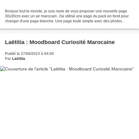
Bonjour tout le monde, je suis ravie de vous proposer une nouvelle page
30x30cm avec un air marocain. J'ai utilisé une page du pack en fond pour
changer d'une page blanche. Une page toute simple avec des photos
matées en blanc pour les faire ressortir....
Laëtitia : Moodboard Curiosité Marocaine
Publié le 27/08/2023 à 04:00
Par
Laëtitia