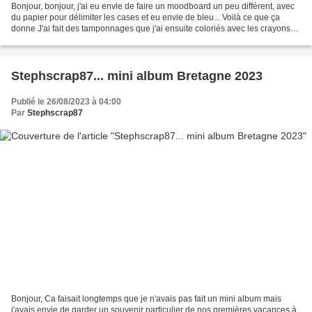
Bonjour, bonjour, j'ai eu envie de faire un moodboard un peu différent, avec
du papier pour délimiter les cases et eu envie de bleu... Voilà ce que ça
donne J'ai fait des tamponnages que j'ai ensuite coloriés avec les crayons
de couleurs Polychromos de...
Stephscrap87... mini album Bretagne 2023
Publié le 26/08/2023 à 04:00
Par
Stephscrap87
Bonjour, Ca faisait longtemps que je n'avais pas fait un mini album mais
j'avais envie de garder un souvenir particulier de nos premières vacances à