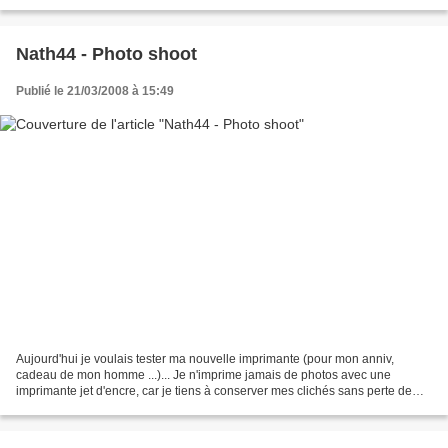
scrappées....je trouvais les...
Nath44 - Photo shoot
Publié le 21/03/2008 à 15:49
Aujourd'hui je voulais tester ma nouvelle imprimante (pour mon anniv,
cadeau de mon homme ...)... Je n'imprime jamais de photos avec une
imprimante jet d'encre, car je tiens à conserver mes clichés sans perte de
couleurs ... Mais une fois n'est pas coutume,...