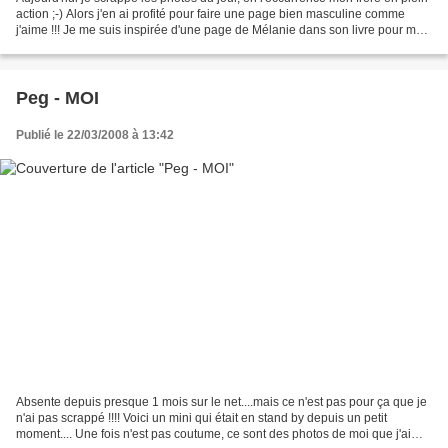
action ;-) Alors j'en ai profité pour faire une page bien masculine comme
j'aime !!! Je me suis inspirée d'une page de Mélanie dans son livre pour mon
titre ;-) Côté technique...
Peg - MOI
Publié le 22/03/2008 à 13:42
Absente depuis presque 1 mois sur le net....mais ce n'est pas pour ça que je
n'ai pas scrappé !!!! Voici un mini qui était en stand by depuis un petit
moment.... Une fois n'est pas coutume, ce sont des photos de moi que j'ai