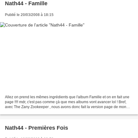
Nath44 - Famille
Publié le 20/03/2008 à 18:15
Allez on prend les mêmes ingrédients que l'album Famille et on en fait une
page !!!! mdr, c'est pas comme çà que mes albums vont avancer lol ! Bref,
avec The Zany Zookeeper , nous avons donc fait la version page de mon
album, vous pouvez voir sa version...
Nath44 - Premières Fois