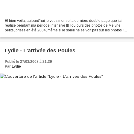
Et bien voilà, aujourd'hui je vous montre la dernière double page que j'ai
réalisé pendant ma période intensive !!! Toujours des photos de Mélyne
petite, prises en été 2004, même si le soleil ne se voit pas sur les photos !
Page de gauche en détail :...
Lydie - L'arrivée des Poules
Publié le 27/03/2008 à 21:39
Par
Lydie