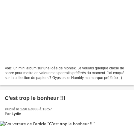
Voici un mini album sur une idée de Moniek. Je voulais quelque chose de
sobre pour mettre en valeur mes portraits préférés du moment. J'ai craqué
sur la collection de papiers 7 Gypsies, et Hambly ma marque préférée ;-).
Côté technique : La base de l'album...
C'est trop le bonheur !!!
Publié le 12/03/2008 à 18:57
Par
Lydie