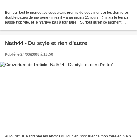
Bonjour tout le monde. Je vous avais promis de vous montrer les dernières
double pages de ma série (finies il y a au moins 15 jours !!!), mais le temps
passe trop vite, et je n'arrive pas à tout faire... Surtout qu'en ce moment,
j'essaie de dormir un...
Nath44 - Du style et rien d'autre
Publié le 24/03/2008 à 18:50
Aujourd'hui je scrappe les photos du jour, en l'occurrence mon frère en plein