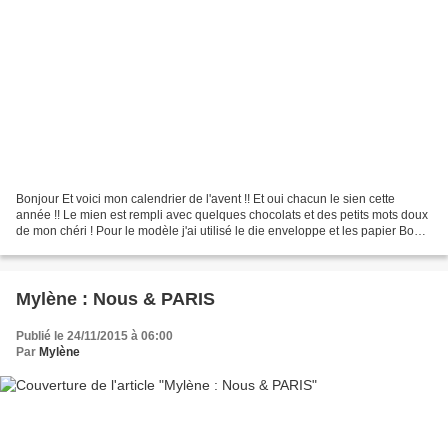
Bonjour Et voici mon calendrier de l'avent !! Et oui chacun le sien cette
année !! Le mien est rempli avec quelques chocolats et des petits mots doux
de mon chéri ! Pour le modèle j'ai utilisé le die enveloppe et les papier Bo
bunny ! Je vous laisse découvrir...
Mylène : Nous & PARIS
Publié le 24/11/2015 à 06:00
Par
Mylène