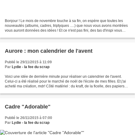
Bonjour ! Le mois de novembre touche à sa fin, on espère que toutes les
nouveautés (albums, cadres, triptyques .....) que nous vous avons montrées
vous auront données des idées ! Et ce n'est pas fini, des tas d'inspi vous
attendent ..... car ...... ça...
Aurore : mon calendrier de l'avent
Publié le 29/11/2015 à 11:09
Par
Lydie - la fee du scrap
Voici une idée de dernière minute pour réaliser un calendrier de l'avent.
Celui-ci a été réalisé pour le marché de noël de l'école de mes filles. Et j'ai
acheté ma création, mdr! Côté matériel : du kraft, de la ficelle, des papiers
pailletés, des dies...
Cadre "Adorable"
Publié le 26/11/2015 à 07:00
Par
Lydie - la fee du scrap