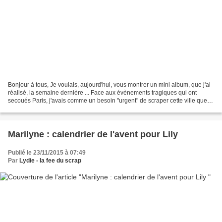
Bonjour à tous, Je voulais, aujourd'hui, vous montrer un mini album, que j'ai
réalisé, la semaine dernière ... Face aux évènements tragiques qui ont
secoués Paris, j'avais comme un besoin "urgent" de scraper cette ville que
j'aime temps ! J’ai choisi...
Marilyne : calendrier de l'avent pour Lily
Publié le 23/11/2015 à 07:49
Par
Lydie - la fee du scrap