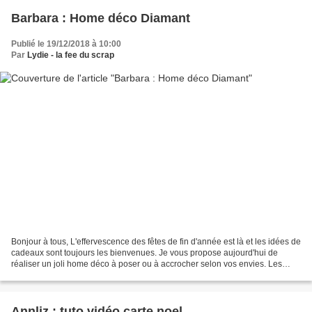
Barbara : Home déco Diamant
Publié le 19/12/2018 à 10:00
Par
Lydie - la fee du scrap
Bonjour à tous, L'effervescence des fêtes de fin d'année est là et les idées de
cadeaux sont toujours les bienvenues. Je vous propose aujourd'hui de
réaliser un joli home déco à poser ou à accrocher selon vos envies. Les
supports bois de la Fée du Scrap...
Annliz : tuto vidéo carte noel