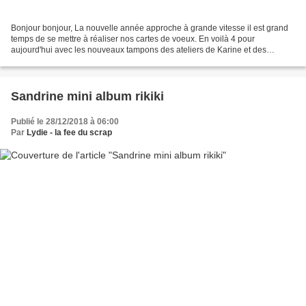
Bonjour bonjour, La nouvelle année approche à grande vitesse il est grand
temps de se mettre à réaliser nos cartes de voeux. En voilà 4 pour
aujourd'hui avec les nouveaux tampons des ateliers de Karine et des
nouveautés Florilèges et bien sûr les papiers...
Sandrine mini album rikiki
Publié le 28/12/2018 à 06:00
Par
Lydie - la fee du scrap