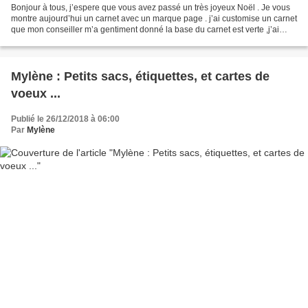
Bonjour à tous, j’espere que vous avez passé un très joyeux Noël . Je vous
montre aujourd’hui un carnet avec un marque page . j’ai customise un carnet
que mon conseiller m’a gentiment donné la base du carnet est verte ,j’ai
donc utilisé la toute nouvelle...
Mylène : Petits sacs, étiquettes, et cartes de
voeux ...
Publié le 26/12/2018 à 06:00
Par
Mylène