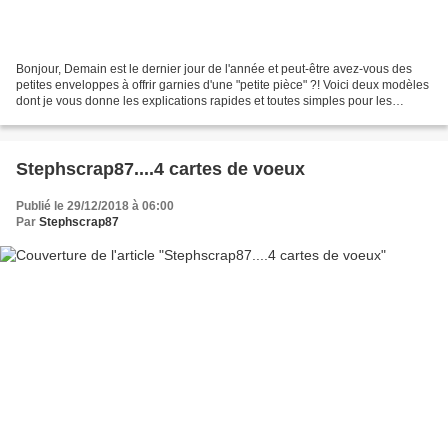
Bonjour, Demain est le dernier jour de l'année et peut-être avez-vous des
petites enveloppes à offrir garnies d'une "petite pièce" ?! Voici deux modèles
dont je vous donne les explications rapides et toutes simples pour les
réaliser. Prenez un morceau...
Stephscrap87....4 cartes de voeux
Publié le 29/12/2018 à 06:00
Par
Stephscrap87