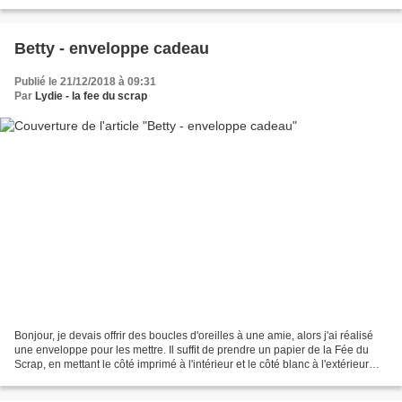
boutique, on ne vous...
Betty - enveloppe cadeau
Publié le 21/12/2018 à 09:31
Par
Lydie - la fee du scrap
Bonjour, je devais offrir des boucles d'oreilles à une amie, alors j'ai réalisé
une enveloppe pour les mettre. Il suffit de prendre un papier de la Fée du
Scrap, en mettant le côté imprimé à l'intérieur et le côté blanc à l'extérieur
pour écrire ce que...