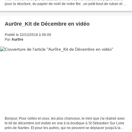
pour la structure, du papier de noël de notre fée , un petit bout de ruban et il
ne vous reste plus qu'à...
Aur0re_Kit de Décembre en vidéo
Publié le 22/12/2018 à 06:00
Par
Aur0re
Bonjour, Pour celles et ceux, les plus chanceux, le mini que j'ai réalisé avec
le kit de décembre est visible en vrai à la boutique à St Sébastien Sur Loire
près de Nantes. Et pour les autres, qui ne peuvent se déplacer jusqu'à la