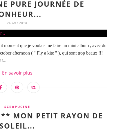
NE PURE JOURNÉE DE
ONHEUR...
26 MAI 2010
etit moment que je voulais me faire un mini album , avec du
 october afternoon ( " Fly a kite " ), qui sont trop beaux !!!
!...
En savoir plus
SCRAPUCINE
** MON PETIT RAYON DE
SOLEIL...