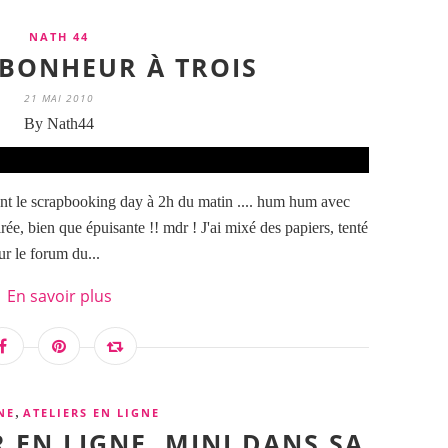
NATH 44
 BONHEUR À TROIS
21 MAI 2010
By Nath44
ant le scrapbooking day à 2h du matin .... hum hum avec
rée, bien que épuisante !! mdr ! J'ai mixé des papiers, tenté
r le forum du...
En savoir plus
,
NE
ATELIERS EN LIGNE
R EN LIGNE, MINI DANS SA