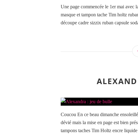
Une page commencée le 1er mai avec la fé
masque et tampon tache Tim holtz ruban d
découpe cadre sizzix ruban capsule soda
ALEXANDR
Coucou En ce beau dimanche ensoleillé, 
dévié mais la mise en page est bien prése
tampons taches Tim Holtz encre liquide r