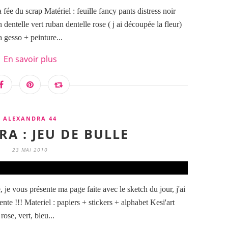
e du scrap Matériel : feuille fancy pants distress noir
entelle vert ruban dentelle rose ( j ai découpée la fleur)
 gesso + peinture...
En savoir plus
ALEXANDRA 44
A : JEU DE BULLE
23 MAI 2010
je vous présente ma page faite avec le sketch du jour, j'ai
nte !!! Materiel : papiers + stickers + alphabet Kesi'art
ose, vert, bleu...