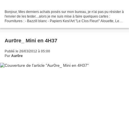
Bonjour, Mes derniers achats posés sur mon bureau, je n'ai pas pu résister à
l'envier de les tester....alors je me suis mise à faire quelques cartes :
Fournitures : - Bazzill blanc - Papiers Kesi'Art "Le Clos Fleuri" Alouette, Le
temps des cerises, Au...
Aur0re_ Mini en 4H37
Publié le 26/03/2012 à 05:00
Par
Aur0re