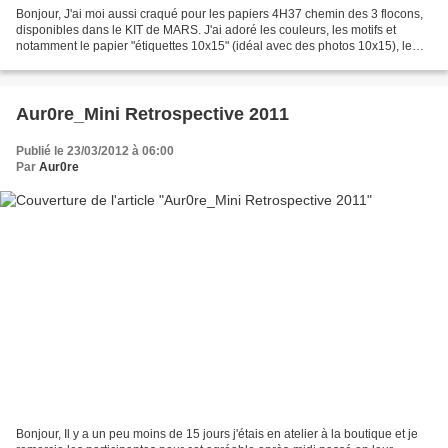
Bonjour, J'ai moi aussi craqué pour les papiers 4H37 chemin des 3 flocons,
disponibles dans le KIT de MARS. J'ai adoré les couleurs, les motifs et
notamment le papier "étiquettes 10x15" (idéal avec des photos 10x15), le
papier avec les étiquettes plus...
Aur0re_Mini Retrospective 2011
Publié le 23/03/2012 à 06:00
Par
Aur0re
Bonjour, Il y a un peu moins de 15 jours j'étais en atelier à la boutique et je