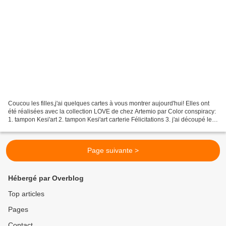
Coucou les filles,j'ai quelques cartes à vous montrer aujourd'hui! Elles ont
été réalisées avec la collection LOVE de chez Artemio par Color conspiracy:
1. tampon Kesi'art 2. tampon Kesi'art carterie Félicitations 3. j'ai découpé le
je t'aime dans le...
Page suivante >
Hébergé par Overblog
Top articles
Pages
Contact