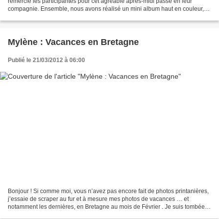
remercie les participantes pour cet agréable après-midi passé en leur
compagnie. Ensemble, nous avons réalisé un mini album haut en couleur,
mêlant papiers, tissu et liège,...
Mylène : Vacances en Bretagne
Publié le 21/03/2012 à 06:00
Bonjour ! Si comme moi, vous n’avez pas encore fait de photos printanières,
j’essaie de scraper au fur et à mesure mes photos de vacances … et
notamment les dernières, en Bretagne au mois de Février . Je suis tombée
sur le kit du Mois de Mars chez la...