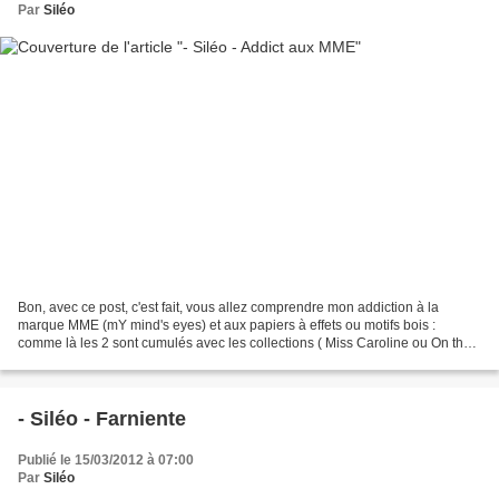
Par
Siléo
Bon, avec ce post, c'est fait, vous allez comprendre mon addiction à la
marque MME (mY mind's eyes) et aux papiers à effets ou motifs bois :
comme là les 2 sont cumulés avec les collections ( Miss Caroline ou On the
bright side , on ne m'arrête plus !...
- Siléo - Farniente
Publié le 15/03/2012 à 07:00
Par
Siléo