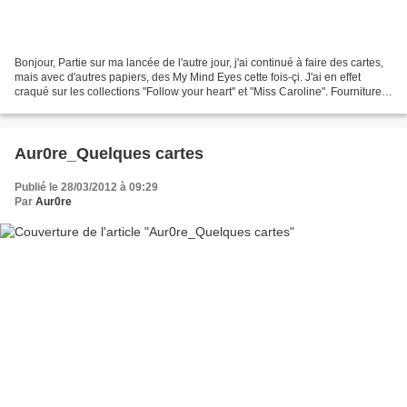
Bonjour, Partie sur ma lancée de l'autre jour, j'ai continué à faire des cartes,
mais avec d'autres papiers, des My Mind Eyes cette fois-çi. J'ai en effet
craqué sur les collections "Follow your heart" et "Miss Caroline". Fournitures :
- cardstock blanc...
Aur0re_Quelques cartes
Publié le 28/03/2012 à 09:29
Par
Aur0re