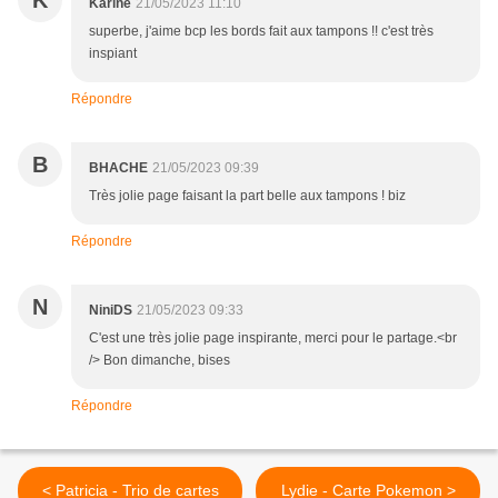
K
Karine
21/05/2023 11:10
superbe, j'aime bcp les bords fait aux tampons !! c'est très
inspiant
Répondre
B
BHACHE
21/05/2023 09:39
Très jolie page faisant la part belle aux tampons ! biz
Répondre
N
NiniDS
21/05/2023 09:33
C'est une très jolie page inspirante, merci pour le partage.<br
/> Bon dimanche, bises
Répondre
< Patricia - Trio de cartes
Lydie - Carte Pokemon >