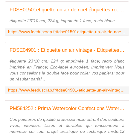
FDSE01501étiquette un air de noel étiquettes rectangles FEE DU SCRAP
étiquette 23*10 cm, 224 g, imprimée 1 face, recto blanc
https://www.feeduscrap.fr/fdse01501etiquette-un-air-de-noel-etiquettes-rectangles/
FDSE04901 : Etiquette un air vintage - Etiquettes rectangles FEE DU SCRAP
étiquette 23*10 cm; 224 g; imprimée 1 face; recto blanc
imprimé en France; Eco-label européen; Imprim'vert Nous
vous conseillons le double face pour coller vos papiers; pour
un résultat parfai...
https://www.feeduscrap.fr/fdse04901-etiquette-un-air-vintage-etiquettes-rectangles/
PM584252 : Prima Watercolor Confections Watercolo FEE DU SCRAP
Ces peintures de qualité professionnelle offrent des couleurs
vives, intenses, lisses et durables qui fonctionnent à
merveille sur tout projet artistique ou technique mixte.12