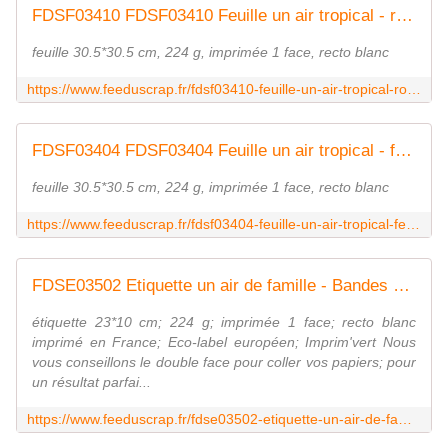
FDSF03410 FDSF03410 Feuille un air tropical - rosaces rose FEE DU SCRAP
feuille 30.5*30.5 cm, 224 g, imprimée 1 face, recto blanc
https://www.feeduscrap.fr/fdsf03410-feuille-un-air-tropical-rosaces-rose/
FDSF03404 FDSF03404 Feuille un air tropical - feuilles vertes FEE DU SCRAP
feuille 30.5*30.5 cm, 224 g, imprimée 1 face, recto blanc
https://www.feeduscrap.fr/fdsf03404-feuille-un-air-tropical-feuilles-vertes/
FDSE03502 Etiquette un air de famille - Bandes de mots noirs FEE DU SCRAP
étiquette 23*10 cm; 224 g; imprimée 1 face; recto blanc
imprimé en France; Eco-label européen; Imprim'vert Nous
vous conseillons le double face pour coller vos papiers; pour
un résultat parfai...
https://www.feeduscrap.fr/fdse03502-etiquette-un-air-de-famille-bandes-de-mots-noirs/