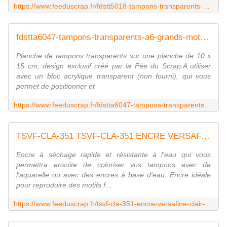
https://www.feeduscrap.fr/fdstt5018-tampons-transparents-ecriture/
fdstta6047-tampons-transparents-a6-grands-mots-anglais FEE DU SCRAP
Planche de tampons transparents sur une planche de 10 x
15 cm, design exclusif créé par la Fée du Scrap.A utiliser
avec un bloc acrylique transparent (non fourni), qui vous
permet de positionner et
https://www.feeduscrap.fr/fdstta6047-tampons-transparents-a6-grands-mots-anglais/
TSVF-CLA-351 TSVF-CLA-351 ENCRE VERSAFINE CLAIR - Nocturne FEE DU SCRAP
Encre à séchage rapide et résistante à l'eau qui vous
permettra ensuite de coloriser vos tampons avec de
l'aquarelle ou avec des encres à base d'eau. Encre idéale
pour reproduire des motifs f...
https://www.feeduscrap.fr/tsvf-cla-351-encre-versafine-clair-nocturne/