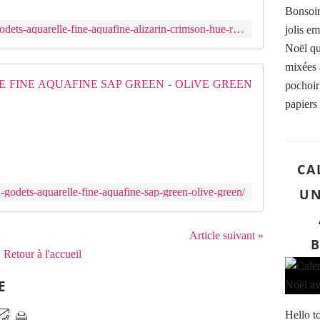
e
Bonsoir
i
https://www.feeduscrap.fr/2-demi-godets-aquarelle-fine-aquafine-alizarin-crimson-hue-rose-madder-hue/
jolis e
n
t
Noël que
u
mixées a
r
2 DEMI-
pochoir 
e
papiers
s
L
a
e
q
s
u
p
a
CA
e
r
i
e
-godets-aquarelle-fine-aquafine-sap-green-olive-green/
UN
n
l
t
l
u
e
Article suivant »
r
B
s
Retour à l'accueil
e
A
s
q
a
E
u
q
a
u
Hello t
f