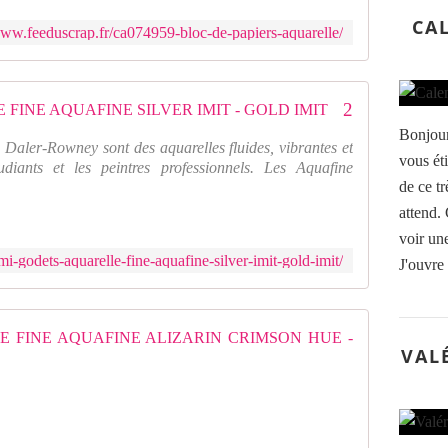
CAL
www.feeduscrap.fr/ca074959-bloc-de-papiers-aquarelle/
2 DEMI-GODETS AQUARELLE FINE AQUAFINE SILVER IMIT - GOLD IMIT
Bonjour,
 Daler-Rowney sont des aquarelles fluides, vibrantes et
vous ét
udiants et les peintres professionnels. Les Aquafine
de ce tr
attend.
voir une
i-godets-aquarelle-fine-aquafine-silver-imit-gold-imit/
J'ouvre
2 DEMI-
VAL
L
e
s
p