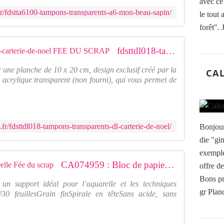
avec ce
fr/fdstta6100-tampons-transparents-a6-mon-beau-sapin/
le tout 
forêt". J
fdsttdl018-tampons-transparents-dl-carterie-de-noel FEE DU SCRAP
 une planche de 10 x 20 cm, design exclusif créé par la
CAL
 acrylique transparent (non fourni), qui vous permet de
fr/fdsttdl018-tampons-transparents-dl-carterie-de-noel/
Bonjour
die "gi
exemple
CA074959 : Bloc de papiers aquarelle Fée du scrap
offre de
Bons pr
n support idéal pour l’aquarelle et les techniques
gr Plan
²30 feuillesGrain finSpirale en têteSans acide, sans