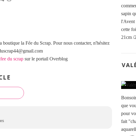
a
comment
i
r
n
sapin qu
e
e
l
l'Avent 
d
l
cette fo
e
e
D
21cm /2
s
a
a boutique la Fée du Scrap. Pour nous contacter, n'hésitez
A
l
eeduscrap44@gmail.com
q
e
u
 fee du scrap
sur le portail Overblog
r
a
VAL
-
f
R
i
CLE
o
n
w
e
n
d
e
Bonsoir
e
y
D
que vou
s
a
pour vos
o
l
n
fait "c
ses
e
t
aquarel
r
d
-