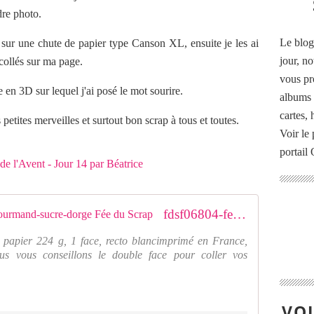
dre photo.
Le blog
sur une chute de papier type Canson XL, ensuite je les ai
jour, no
 collés sur ma page.
vous pr
 en 3D sur lequel j'ai posé le mot sourire.
albums 
cartes,
petites merveilles et surtout bon scrap à tous et toutes.
Voir le 
portail
fdsf06804-feuille-un-air-de-noel-gourmand-sucre-dorge Fée du Scrap
 papier 224 g, 1 face, recto blancimprimé en France,
us vous conseillons le double face pour coller vos
VOU