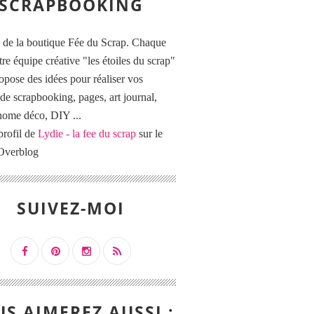
SCRAPBOOKING
 de la boutique Fée du Scrap. Chaque
tre équipe créative "les étoiles du scrap"
opose des idées pour réaliser vos
de scrapbooking, pages, art journal,
 home déco, DIY ...
profil de
Lydie - la fee du scrap
sur le
 Overblog
SUIVEZ-MOI
S AIMEREZ AUSSI :