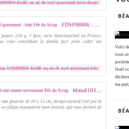
dsf06804-feuille-un-air-de-noel-gourmand-sucre-dorge/
BÉA
FDSF06806 : Feuille un air de noel gourmand - toits Fée du Scrap
 papier 224 g, 1 face, recto blancimprimé en France,
us vous conseillons le double face pour coller vos
Voici dé
vous av
pochett
ap.fr/fdsf06806-feuille-un-air-de-noel-gourmand-toits/
Noël vo
décliner
ma part,
fdstta6103-tampons-transparents-a6-une-annee-savoureuse Fée du Scrap
 une planche de 10 x 15 cm, design exclusif créé par la
 acrylique transparent (non fourni), qui vous permet de
BÉA