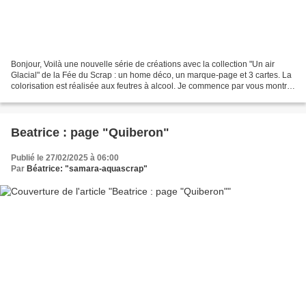
Bonjour, Voilà une nouvelle série de créations avec la collection "Un air
Glacial" de la Fée du Scrap : un home déco, un marque-page et 3 cartes. La
colorisation est réalisée aux feutres à alcool. Je commence par vous montrer
un home déco : Le marque-page...
Beatrice : page "Quiberon"
Publié le 27/02/2025 à 06:00
Par
Béatrice: "samara-aquascrap"