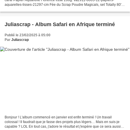
aquarelles-lisses-21297-cm Fée du Scrap Poudre Magicals, set Totally 80's
couleur Cowabunga Copper: LSG01580...
Juliascrap - Album Safari en Afrique terminé
Publié le 23/02/2025 à 05:00
Par
Juliascrap
Bonjour ! L'album commencé en janvier est enfin terminé ! Un travail
colossal ! Il faudrait que je fasse des projets plus légers… Mais en suis-je
capable ? LOL En tout cas, j'adore le résultat et j'espère que ce sera aussi