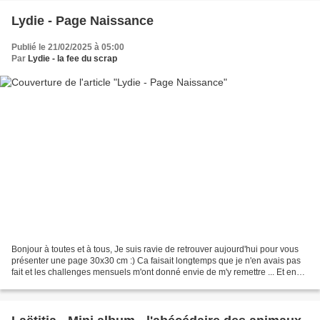
Lydie - Page Naissance
Publié le 21/02/2025 à 05:00
Par
Lydie - la fee du scrap
Bonjour à toutes et à tous, Je suis ravie de retrouver aujourd'hui pour vous
présenter une page 30x30 cm :) Ca faisait longtemps que je n'en avais pas
fait et les challenges mensuels m'ont donné envie de m'y remettre ... Et en
plus, nous avons reçu de...