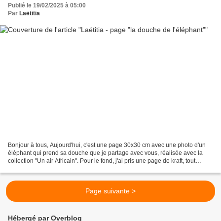
Publié le 19/02/2025 à 05:00
Par
Laëtitia
Bonjour à tous, Aujourd'hui, c'est une page 30x30 cm avec une photo d'un
éléphant qui prend sa douche que je partage avec vous, réalisée avec la
collection "Un air Africain". Pour le fond, j'ai pris une page de kraft, tout
autour, j'ai tamponné la frise...
Page suivante >
Hébergé par Overblog