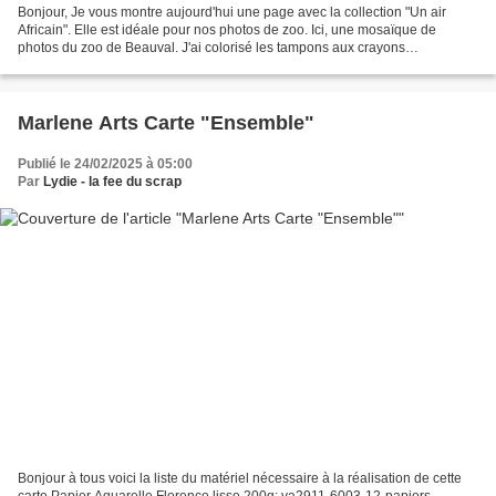
Bonjour, Je vous montre aujourd'hui une page avec la collection "Un air
Africain". Elle est idéale pour nos photos de zoo. Ici, une mosaïque de
photos du zoo de Beauval. J'ai colorisé les tampons aux crayons
aquarellables dont je vous mets les références...
Marlene Arts Carte "Ensemble"
Publié le 24/02/2025 à 05:00
Par
Lydie - la fee du scrap
Bonjour à tous voici la liste du matériel nécessaire à la réalisation de cette
carte Papier Aquarelle Florence lisse 200g: va2911-6003-12-papiers-