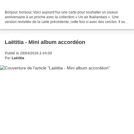
Bonjour, bonjour, Voici aujourd’hui une carte pour souhaiter un joyeux
anniversaire à un proche avec la collection « Un air thailandais ». Une
version revisitée de la carte précédente, cette fois ci avec des cercles. Il suffit
de couper un morceau de...
Laëtitia - Mini album accordéon
Publié le 28/04/2026 à 04:00
Par
Laëtitia