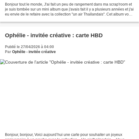
Bonjour tout le monde, J'ai fait un peu de rangement dans ma scrap'room et
je suis tombée sur un mini album que j'avais fait il y a plusieurs années et j'ai
eu envie de le refaire avec la collection "un air Thaïlandais". Cet album vous
dit sûrment quelque...
Ophélie - invitée créative : carte HBD
Publié le 27/04/2026 à 04:00
Par
Ophélie - invitée créative
Bonjour, bonjour, Voici aujourd’hui une carte pour souhaiter un joyeux