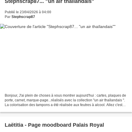
Stephscrap87... "un air thaïlandais"
Publié le 23/04/2026 à 04:00
Par
Stephscrap87
Bonjour, J'ai plein de choses à vous montrer aujourd'hui : cartes, plaques de
porte, carnet, marque-page...réalisés avec la collection "un air thaïlandais ".
La colorisation des tampons a été réalisée aux feutres à alcool. Allez c'est
parti! Une autre...
Laëtitia - Page moodboard Palais Royal