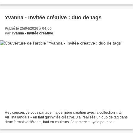
préféré. Rendez-vous en vidéo...
Yvanna - Invitée créative : duo de tags
Publié le 25/04/2026 à 04:00
Par
Yvanna - invitée créative
Hey coucou, Je vous partage ma dernière création avec la collection « Un
Air Thaïlandais » en tant qu’invitée créative. J’ai réalisée un duo de tag dans
deux formats différents, tout en couleurs. Je remercie Lydie pour sa
confiance, c’est toujours un...