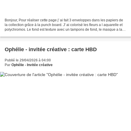
Bonjour, Pour réaliser cette page j' ai fait 3 enveloppes dans les papiers de
la collection grâce à la punch board. J' ai colorisé les fleurs a l aquarelle et
polychromos. Le fond est texture avec un tampons de fond, le masque a la
distress oxide. J'...
Ophélie - invitée créative : carte HBD
Publié le 29/04/2026 à 04:00
Par
Ophélie - Invitée créative