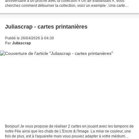
anniversaire à un proche avec la collection « Un air thailandais ». Vous
cherchez comment détourner la collection, voici un exemple : Une carte
graphique, colorée grâce au papier imprimé....
Juliascrap - cartes printanières
Publié le 26/04/2026 à 04:30
Par
Juliascrap
Bonjour! Je vous propose de réaliser 2 cartes en jouant avec les tampons de
notre Fée ainsi que les chats de L'Encre & l'Image. La mise ne couleur, une
fois de plus, est à l'aquarelle mais vous pouvez adapter à votre médium