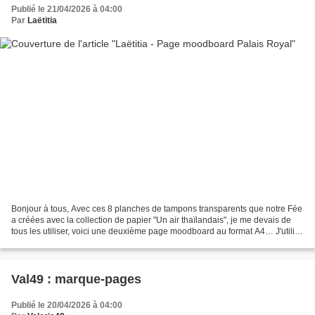
Publié le 21/04/2026 à 04:00
Par
Laëtitia
Bonjour à tous, Avec ces 8 planches de tampons transparents que notre Fée
a créées avec la collection de papier "Un air thaïlandais", je me devais de
tous les utiliser, voici une deuxième page moodboard au format A4… J'utilise
toujours du papier Paint-on,...
Val49 : marque-pages
Publié le 20/04/2026 à 04:00