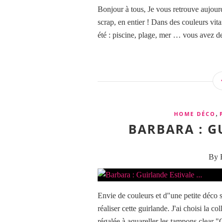
Bonjour à tous, Je vous retrouve aujour
scrap, en entier ! Dans des couleurs vit
été : piscine, plage, mer … vous avez de 
,
HOME DÉCO
BARBARA : GU
By B
Envie de couleurs et d"une petite déco s
réaliser cette guirlande. J'ai choisi la 
régalée à aquareller les tampons clear "C