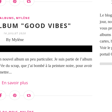
Le blog
,
ALBUMS
MYLÈNE
jour, no
ALBUM "GOOD VIBES"
vous pr
16 JUILLET 2020
albums 
By Mylène
cartes,
Voir le 
portail
 nouvel album un peu particulier. Je suis partie de l’album
 Fée du scrap, que j’ai bombé à la peinture noire, pour avoir
mettre...
En savoir plus
,
T DU MOIS
MYLÈNE