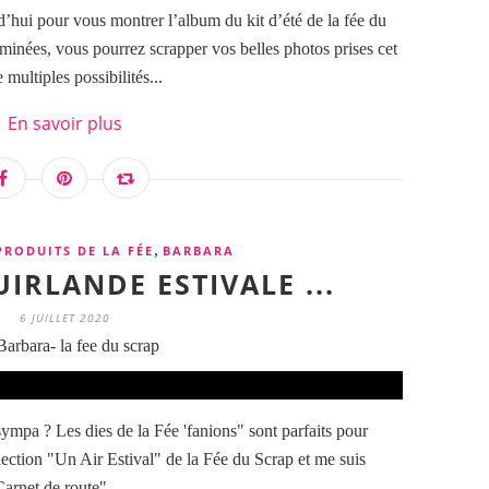
d’hui pour vous montrer l’album du kit d’été de la fée du
aminées, vous pourrez scrapper vos belles photos prises cet
multiples possibilités...
En savoir plus
,
PRODUITS DE LA FÉE
BARBARA
IRLANDE ESTIVALE ...
6 JUILLET 2020
arbara- la fee du scrap
ympa ? Les dies de la Fée 'fanions" sont parfaits pour
collection "Un Air Estival" de la Fée du Scrap et me suis
arnet de route"...