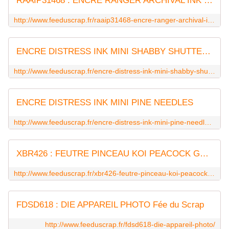
RAAIP31468 : ENCRE RANGER ARCHIVAL INK BLACK
http://www.feeduscrap.fr/raaip31468-encre-ranger-archival-ink-black/
ENCRE DISTRESS INK MINI SHABBY SHUTTERS
http://www.feeduscrap.fr/encre-distress-ink-mini-shabby-shutters-a52733.html
ENCRE DISTRESS INK MINI PINE NEEDLES
http://www.feeduscrap.fr/encre-distress-ink-mini-pine-needles-a52747.html
XBR426 : FEUTRE PINCEAU KOI PEACOCK GREEN fee du scrap sakura
http://www.feeduscrap.fr/xbr426-feutre-pinceau-koi-peacock-green/
FDSD618 : DIE APPAREIL PHOTO Fée du Scrap
http://www.feeduscrap.fr/fdsd618-die-appareil-photo/