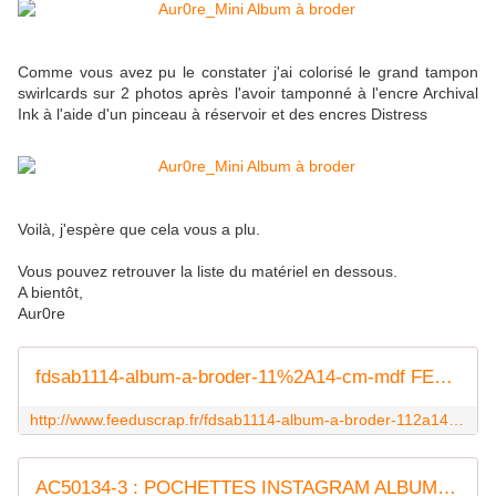
Comme vous avez pu le constater j'ai colorisé le grand tampon
swirlcards sur 2 photos après l'avoir tamponné à l'encre Archival
Ink à l'aide d'un pinceau à réservoir et des encres Distress
Voilà, j'espère que cela vous a plu.
Vous pouvez retrouver la liste du matériel en dessous.
A bientôt,
Aur0re
fdsab1114-album-a-broder-11%2A14-cm-mdf FEE DU SCRAP
http://www.feeduscrap.fr/fdsab1114-album-a-broder-112a14-cm-mdf/
AC50134-3 : POCHETTES INSTAGRAM ALBUM MADE EA3