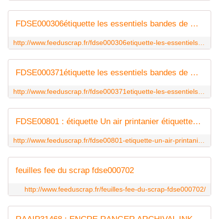
FDSE000306étiquette les essentiels bandes de mots rose naissancefee du scrap
http://www.feeduscrap.fr/fdse000306etiquette-les-essentiels-bandes-de-mots-rose-naissance/
FDSE000371étiquette les essentiels bandes de mots turquoise clair chicfee du scrap
http://www.feeduscrap.fr/fdse000371etiquette-les-essentiels-bandes-de-mots-turquoise-clair-chic/
FDSE00801 : étiquette Un air printanier étiquettes rectan FEE DU SCRAP
http://www.feeduscrap.fr/fdse00801-etiquette-un-air-printanier-etiquettes-rectan/
feuilles fee du scrap fdse000702
http://www.feeduscrap.fr/feuilles-fee-du-scrap-fdse000702/