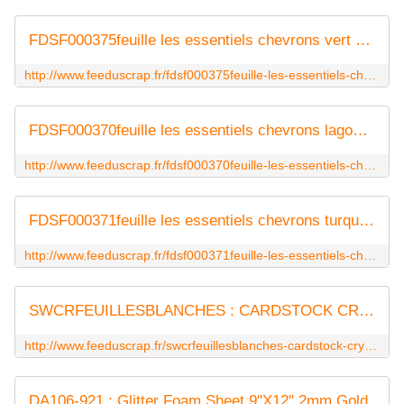
FDSF000375feuille les essentiels chevrons vert clair chaleureuxfee du scrap
http://www.feeduscrap.fr/fdsf000375feuille-les-essentiels-chevrons-vert-clair-chaleureux/
FDSF000370feuille les essentiels chevrons lagon clair hivernalfee du scrap
http://www.feeduscrap.fr/fdsf000370feuille-les-essentiels-chevrons-lagon-clair-hivernal/
FDSF000371feuille les essentiels chevrons turquoise clair chicfee du scrap
http://www.feeduscrap.fr/fdsf000371feuille-les-essentiels-chevrons-turquoise-clair-chic/
SWCRFEUILLESBLANCHES : CARDSTOCK CRYSTAL FEUILLES BLANCHES fée du scrap
http://www.feeduscrap.fr/swcrfeuillesblanches-cardstock-crystal-feuilles-blanches/
DA106-921 : Glitter Foam Sheet 9"X12" 2mm Gold