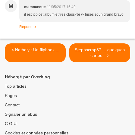
M
mamounette
11/05/2017 15:49
il est top cet album et très class<br /> bises et un grand bravo
Répondre
< Nathaly : Un flipbook ...
Stephscrap87 ... quelques
cartes... >
Hébergé par Overblog
Top articles
Pages
Contact
Signaler un abus
C.G.U.
Cookies et données personnelles