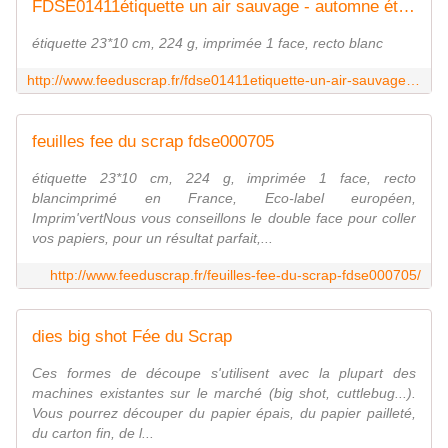
FDSE01411étiquette un air sauvage - automne étiquettes rectangles FEE DU SCRAP
étiquette 23*10 cm, 224 g, imprimée 1 face, recto blanc
http://www.feeduscrap.fr/fdse01411etiquette-un-air-sauvage-automne-etiquettes-rectangles/
feuilles fee du scrap fdse000705
étiquette 23*10 cm, 224 g, imprimée 1 face, recto
blancimprimé en France, Eco-label européen,
Imprim'vertNous vous conseillons le double face pour coller
vos papiers, pour un résultat parfait,...
http://www.feeduscrap.fr/feuilles-fee-du-scrap-fdse000705/
dies big shot Fée du Scrap
Ces formes de découpe s'utilisent avec la plupart des
machines existantes sur le marché (big shot, cuttlebug...).
Vous pourrez découper du papier épais, du papier pailleté,
du carton fin, de l...