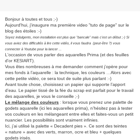
Bonjour à toutes et tous ;-)
Aujourd'hui, j'inaugure ma première video "tuto de page" sur le
blog des étoiles :-)
Soyez indulgents, mon installation est plus que "bancale" mais c'est un début ;-) Si
vous aviez des difficultés à lire cette vidéo, il vous faudra (peut-être ?) vous
connecter à Youtube pour la lancer ...
L'occasion de vous parler des aquarelles Prima (et des feuilles
d'or KESIART).
Vous êtes nombreuses à me demander comment j’opère pour
mes fonds à l’aquarelle : la technique, les couleurs …Alors avec
cette petite vidéo, ce sera tout de suite plus parlant :-)
Avant toute chose, choisissez un papier qui supporte l’apport
d’eau. Le papier tissé de la fée du scrap est parfait pour le travail
des aquarelles, je vous le conseille ;-)
Le mélange des couleurs
: lorsque vous prenez une palette de
godets aquarelle (ici les aquarelles prima), n’hésitez pas à tester
vos couleurs en les mélangeant entre elles et faites-vous un petit
nuancier. Les possibilités sont vraiment infinies.
Ici, j’ai utilisé la palette « Decadent pies ». Ce sont des teintes
« nature » avec des verts, marron, ocre et bleu + quelques
godets irisés.