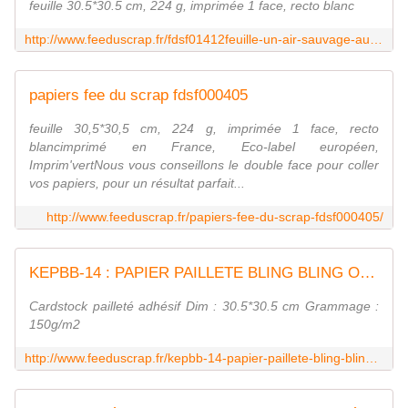
feuille 30.5*30.5 cm, 224 g, imprimée 1 face, recto blanc
http://www.feeduscrap.fr/fdsf01412feuille-un-air-sauvage-automne-cercles-marron/
papiers fee du scrap fdsf000405
feuille 30,5*30,5 cm, 224 g, imprimée 1 face, recto
blancimprimé en France, Eco-label européen,
Imprim'vertNous vous conseillons le double face pour coller
vos papiers, pour un résultat parfait...
http://www.feeduscrap.fr/papiers-fee-du-scrap-fdsf000405/
KEPBB-14 : PAPIER PAILLETE BLING BLING OR CLAIR Fée du Scrap
Cardstock pailleté adhésif Dim : 30.5*30.5 cm Grammage :
150g/m2
http://www.feeduscrap.fr/kepbb-14-papier-paillete-bling-bling-or-clair/