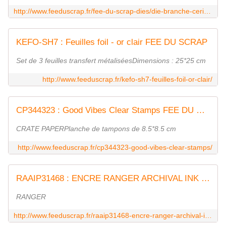
http://www.feeduscrap.fr/fee-du-scrap-dies/die-branche-cerisier/
KEFO-SH7 : Feuilles foil - or clair FEE DU SCRAP
Set de 3 feuilles transfert métaliséesDimensions : 25*25 cm
http://www.feeduscrap.fr/kefo-sh7-feuilles-foil-or-clair/
CP344323 : Good Vibes Clear Stamps FEE DU SCRAP
CRATE PAPERPlanche de tampons de 8.5*8.5 cm
http://www.feeduscrap.fr/cp344323-good-vibes-clear-stamps/
RAAIP31468 : ENCRE RANGER ARCHIVAL INK BLACK
RANGER
http://www.feeduscrap.fr/raaip31468-encre-ranger-archival-ink-black/