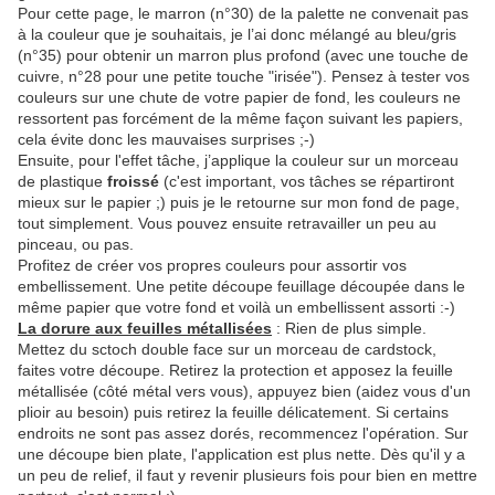
Pour cette page, le marron (n°30) de la palette ne convenait pas
à la couleur que je souhaitais, je l’ai donc mélangé au bleu/gris
(n°35) pour obtenir un marron plus profond (avec une touche de
cuivre, n°28 pour une petite touche "irisée"). Pensez à tester vos
couleurs sur une chute de votre papier de fond, les couleurs ne
ressortent pas forcément de la même façon suivant les papiers,
cela évite donc les mauvaises surprises ;-)
Ensuite, pour l'effet tâche, j’applique la couleur sur un morceau
de plastique
froissé
(c'est important, vos tâches se répartiront
mieux sur le papier ;) puis je le retourne sur mon fond de page,
tout simplement. Vous pouvez ensuite retravailler un peu au
pinceau, ou pas.
Profitez de créer vos propres couleurs pour assortir vos
embellissement. Une petite découpe feuillage découpée dans le
même papier que votre fond et voilà un embellissent assorti :-)
La dorure aux feuilles métallisées
: Rien de plus simple.
Mettez du sctoch double face sur un morceau de cardstock,
faites votre découpe. Retirez la protection et apposez la feuille
métallisée (côté métal vers vous), appuyez bien (aidez vous d'un
plioir au besoin) puis retirez la feuille délicatement. Si certains
endroits ne sont pas assez dorés, recommencez l'opération. Sur
une découpe bien plate, l'application est plus nette. Dès qu'il y a
un peu de relief, il faut y revenir plusieurs fois pour bien en mettre