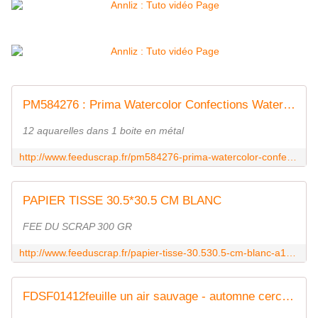
PM584276 : Prima Watercolor Confections Watercolo FEE DU SCRAP
12 aquarelles dans 1 boite en métal
http://www.feeduscrap.fr/pm584276-prima-watercolor-confections-watercolo/
PAPIER TISSE 30.5*30.5 CM BLANC
FEE DU SCRAP 300 GR
http://www.feeduscrap.fr/papier-tisse-30.530.5-cm-blanc-a14712.html
FDSF01412feuille un air sauvage - automne cercles marron FEE DU SCRAP