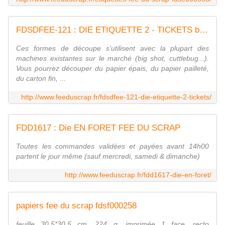
FDSDFEE-121 : DIE ETIQUETTE 2 - TICKETS big shot Fée du Scrap
Ces formes de découpe s'utilisent avec la plupart des
machines existantes sur le marché (big shot, cuttlebug...).
Vous pourrez découper du papier épais, du papier pailleté,
du carton fin, ...
http://www.feeduscrap.fr/fdsdfee-121-die-etiquette-2-tickets/
FDD1617 : Die EN FORET FEE DU SCRAP
Toutes les commandes validées et payées avant 14h00
partent le jour même (sauf mercredi, samedi & dimanche)
http://www.feeduscrap.fr/fdd1617-die-en-foret/
papiers fee du scrap fdsf000258
feuille 30,5*30,5 cm, 224 g, imprimée 1 face, recto