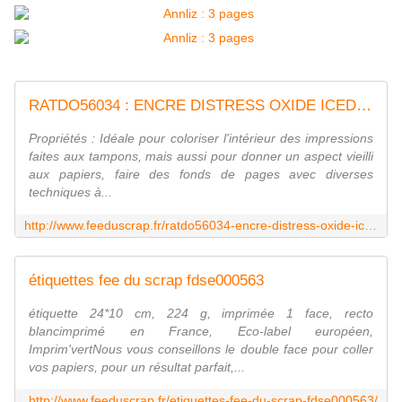
RATDO56034 : ENCRE DISTRESS OXIDE ICED SPRUCE FEE DU SCRAP
Propriétés : Idéale pour coloriser l'intérieur des impressions
faites aux tampons, mais aussi pour donner un aspect vieilli
aux papiers, faire des fonds de pages avec diverses
techniques à...
http://www.feeduscrap.fr/ratdo56034-encre-distress-oxide-iced-spruce/
étiquettes fee du scrap fdse000563
étiquette 24*10 cm, 224 g, imprimée 1 face, recto
blancimprimé en France, Eco-label européen,
Imprim'vertNous vous conseillons le double face pour coller
vos papiers, pour un résultat parfait,...
http://www.feeduscrap.fr/etiquettes-fee-du-scrap-fdse000563/