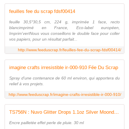
feuilles fee du scrap fdsf00414
feuille 30,5*30,5 cm, 224 g, imprimée 1 face, recto
blancimprimé en France, Eco-label européen,
Imprim'vertNous vous conseillons le double face pour coller
vos papiers, pour un résultat parfait...
http://www.feeduscrap.fr/feuilles-fee-du-scrap-fdsf00414/
imagine crafts irresistible ir-000-910 Fée Du Scrap
Spray d'une contenance de 60 ml environ, qui apportera du
relief à vos projets.
http://www.feeduscrap.fr/imagine-crafts-irresistible-ir-000-910/
TS756N : Nuvo Glitter Drops 1.1oz Silver Moondust fee du scrap
Encre pailletée effet perle de pluie. 30 ml