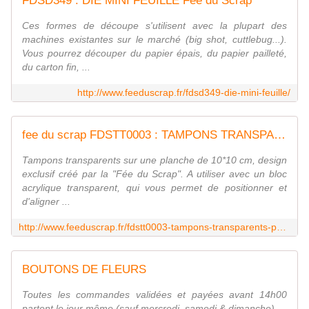
FDSD349 : DIE MINI FEUILLE Fée du Scrap
Ces formes de découpe s'utilisent avec la plupart des
machines existantes sur le marché (big shot, cuttlebug...).
Vous pourrez découper du papier épais, du papier pailleté,
du carton fin, ...
http://www.feeduscrap.fr/fdsd349-die-mini-feuille/
fee du scrap FDSTT0003 : TAMPONS TRANSPARENTS PHRASES
Tampons transparents sur une planche de 10*10 cm, design
exclusif créé par la "Fée du Scrap". A utiliser avec un bloc
acrylique transparent, qui vous permet de positionner et
d'aligner ...
http://www.feeduscrap.fr/fdstt0003-tampons-transparents-phrases/
BOUTONS DE FLEURS
Toutes les commandes validées et payées avant 14h00
partent le jour même (sauf mercredi, samedi & dimanche)