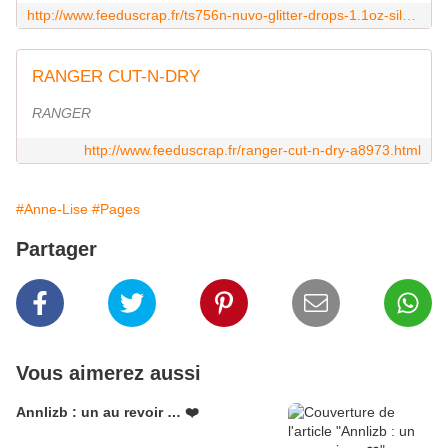
http://www.feeduscrap.fr/ts756n-nuvo-glitter-drops-1.1oz-silver-moondust
RANGER CUT-N-DRY
RANGER
http://www.feeduscrap.fr/ranger-cut-n-dry-a8973.html
#Anne-Lise
#Pages
Partager
Vous aimerez aussi
Annlizb : un au revoir … ❤️