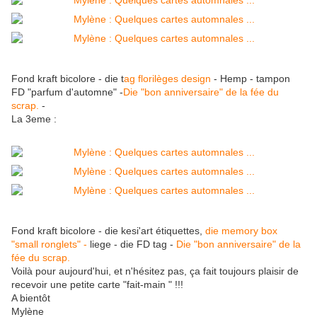
Fond kraft bicolore - die t
ag florilèges design
- Hemp - tampon
FD "parfum d'automne" -
Die "bon anniversaire" de la fée du
scrap.
-
La 3eme :
Fond kraft bicolore - die kesi'art étiquettes,
die memory box
"small ronglets" -
liege - die FD tag -
Die "bon anniversaire" de la
fée du scrap.
Voilà pour aujourd'hui, et n'hésitez pas, ça fait toujours plaisir de
recevoir une petite carte "fait-main " !!!
A bientôt
Mylène