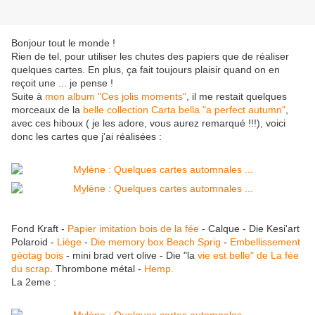
Bonjour tout le monde !
Rien de tel, pour utiliser les chutes des papiers que de réaliser
quelques cartes. En plus, ça fait toujours plaisir quand on en
reçoit une ... je pense !
Suite à
mon album "Ces jolis moments"
, il me restait quelques
morceaux de la
belle collection Carta bella "a perfect autumn"
,
avec ces hiboux ( je les adore, vous aurez remarqué !!!), voici
donc les cartes que j'ai réalisées :
Fond Kraft -
Papier imitation bois de la fée
- Calque - Die Kesi'art
Polaroid -
Liège
-
Die memory box Beach Sprig
-
Embellissement
géotag bois
- mini brad vert olive - Die "la
vie est belle" de La fée
du scrap
. Thrombone métal -
Hemp.
La 2eme :