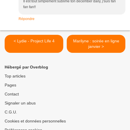
Il est tout simplement sublime ton december daily, j'suis fan
fan fan!!
Répondre
< Lydie - Project Life 4
Marilyne : soirée en ligne
janvier >
Hébergé par Overblog
Top articles
Pages
Contact
Signaler un abus
C.G.U.
Cookies et données personnelles