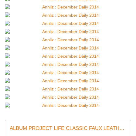
ALBUM PROJECT LIFE CLASSIC FAUX LEATHER D-RING 6X8 MIDNIGHT