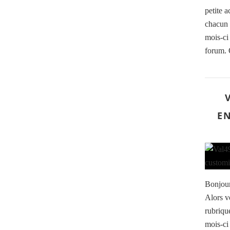
petite a
chacun 
mois-ci
forum. 
EN
Bonjour
Alors v
rubriqu
mois-ci 