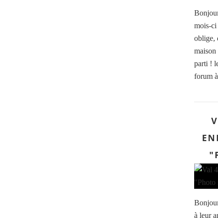
Bonjour
mois-ci
oblige, 
maison !
parti ! 
forum à 
V
EN
"
Bonjour
à leur 