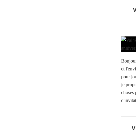
Bonjour
et l'env
pour jo
je propo
choses 
d'invita
V