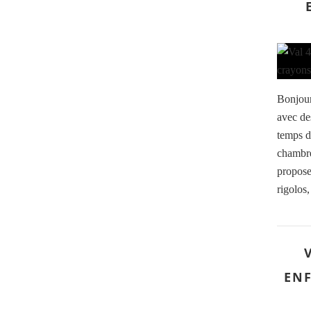
Bonjour
avec de
temps d
chambre
propose
rigolos,
ENF