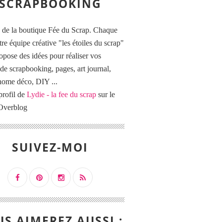
SCRAPBOOKING
 de la boutique Fée du Scrap. Chaque
tre équipe créative "les étoiles du scrap"
opose des idées pour réaliser vos
de scrapbooking, pages, art journal,
 home déco, DIY ...
profil de
Lydie - la fee du scrap
sur le
 Overblog
SUIVEZ-MOI
S AIMEREZ AUSSI :