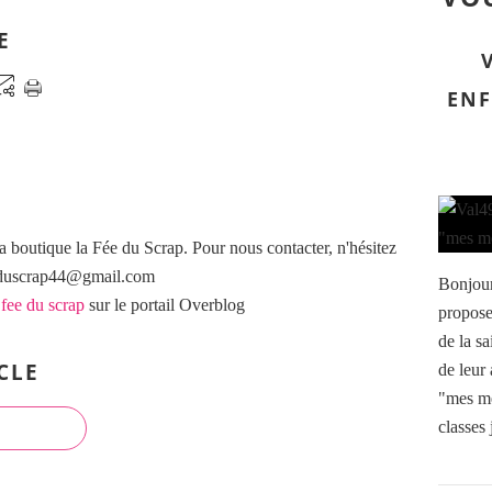
E
ENF
a boutique la Fée du Scrap. Pour nous contacter, n'hésitez
eeduscrap44@gmail.com
Bonjour
 fee du scrap
sur le portail Overblog
propose
de la s
CLE
de leur 
"mes me
classes 