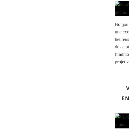
Bonjour
une exc
heureuse
de ce p
(traditi
projet v
EN