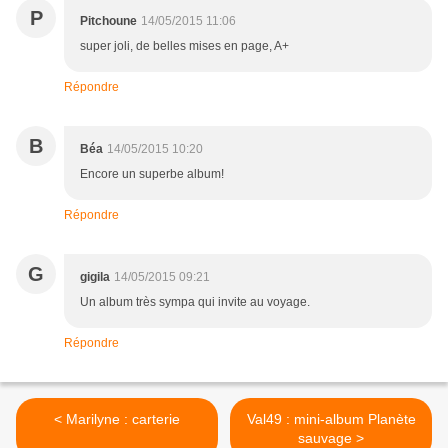
P
Pitchoune
14/05/2015 11:06
super joli, de belles mises en page, A+
Répondre
B
Béa
14/05/2015 10:20
Encore un superbe album!
Répondre
G
gigila
14/05/2015 09:21
Un album très sympa qui invite au voyage.
Répondre
< Marilyne : carterie
Val49 : mini-album Planète
sauvage >