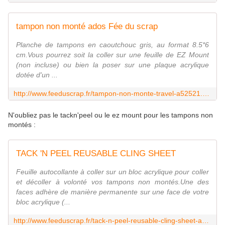
tampon non monté ados Fée du scrap
Planche de tampons en caoutchouc gris, au format 8.5*6
cm.Vous pourrez soit la coller sur une feuille de EZ Mount
(non incluse) ou bien la poser sur une plaque acrylique
dotée d'un ...
http://www.feeduscrap.fr/tampon-non-monte-travel-a52521.html
N'oubliez pas le tackn'peel ou le ez mount pour les tampons non
montés :
TACK 'N PEEL REUSABLE CLING SHEET
Feuille autocollante à coller sur un bloc acrylique pour coller
et décoller à volonté vos tampons non montés.Une des
faces adhère de manière permanente sur une face de votre
bloc acrylique (...
http://www.feeduscrap.fr/tack-n-peel-reusable-cling-sheet-a8984.html