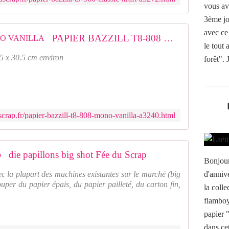
vous av
3ème jo
avec ce
PAPIER BAZZILL T8-808 MONO VANILLA
le tout 
.5 x 30.5 cm environ
forêt". J
crap.fr/papier-bazzill-t8-808-mono-vanilla-a3240.html
die papillons big shot Fée du Scrap
Bonjour
ec la plupart des machines existantes sur le marché (big
d'annive
ouper du papier épais, du papier pailleté, du carton fin,
la coll
flamboya
papier 
dans cet