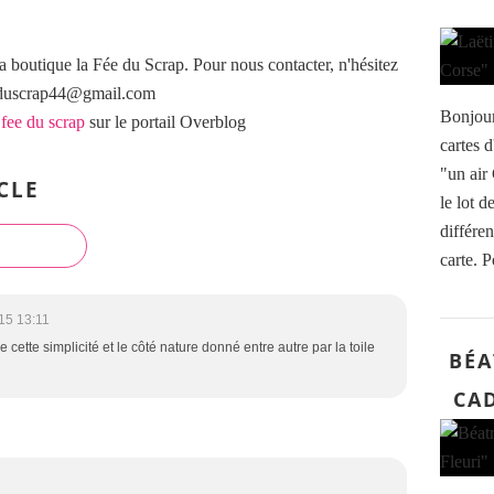
a boutique la Fée du Scrap. Pour nous contacter, n'hésitez
eeduscrap44@gmail.com
Bonjour
 fee du scrap
sur le portail Overblog
cartes d
"un air 
CLE
le lot d
différen
carte. P
15 13:11
me cette simplicité et le côté nature donné entre autre par la toile
BÉA
CAD