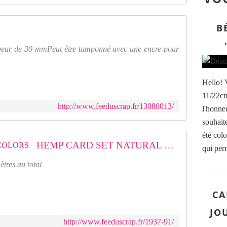
B
rgeur de 30 mmPeut être tamponné avec une encre pour
Hello! 
11/22cm,
http://www.feeduscrap.fr/13080013/
l'honneu
souhait
été colo
HEMP CARD SET NATURAL COLORS
qui perm
tres au total
CA
JOU
http://www.feeduscrap.fr/1937-91/