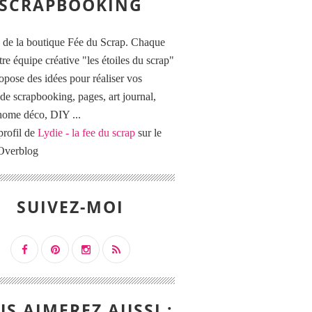
SCRAPBOOKING
 de la boutique Fée du Scrap. Chaque
tre équipe créative "les étoiles du scrap"
opose des idées pour réaliser vos
de scrapbooking, pages, art journal,
 home déco, DIY ...
profil de
Lydie - la fee du scrap
sur le
 Overblog
SUIVEZ-MOI
S AIMEREZ AUSSI :