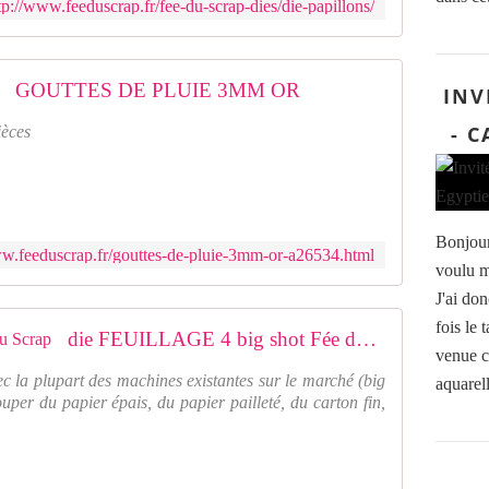
tp://www.feeduscrap.fr/fee-du-scrap-dies/die-papillons/
GOUTTES DE PLUIE 3MM OR
INV
- 
èces
Bonjour,
ww.feeduscrap.fr/gouttes-de-pluie-3mm-or-a26534.html
voulu m
J'ai don
fois le
die FEUILLAGE 4 big shot Fée du Scrap
venue c
ec la plupart des machines existantes sur le marché (big
aquarell
ouper du papier épais, du papier pailleté, du carton fin,