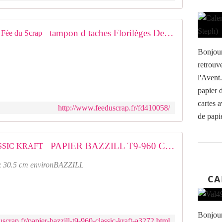
tampon d taches Florilèges Design Fée du Scrap
Bonjour
retrouv
l'Avent
papier d
cartes a
http://www.feeduscrap.fr/fd410058/
de papie
PAPIER BAZZILL T9-960 CLASSIC KRAFT
5 x 30.5 cm environBAZZILL
CA
Bonjour
scrap.fr/papier-bazzill-t9-960-classic-kraft-a3272.html