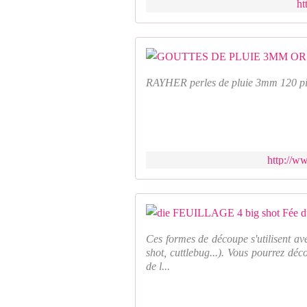
ht
RAYHER perles de pluie 3mm 120 pi
http://w
Ces formes de découpe s'utilisent av
shot, cuttlebug...). Vous pourrez déc
de l...