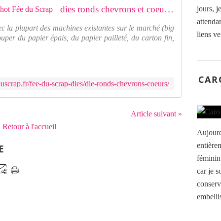
dies ronds chevrons et coeurs big shot Fée du Scrap
jours, j
attenda
ec la plupart des machines existantes sur le marché (big
liens ve
ouper du papier épais, du papier pailleté, du carton fin,
CAR
uscrap.fr/fee-du-scrap-dies/die-ronds-chevrons-coeurs/
Article suivant »
Retour à l'accueil
Aujourd
entièrem
E
féminin.
car je s
conserv
embelli