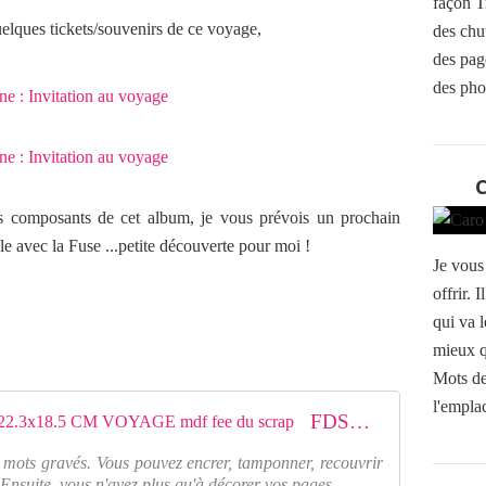
façon T
uelques tickets/souvenirs de ce voyage,
des chut
des page
des phot
es composants de cet album, je vous prévois un prochain
ble avec la Fuse ...petite découverte pour moi !
Je vous
offrir. 
qui va l
mieux q
Mots de
l'emplac
FDSA2218VOYAGE : ALBUM 22.3x18.5 CM VOYAGE mdf fee du scrap
ots gravés. Vous pouvez encrer, tamponner, recouvrir
Ensuite, vous n'avez plus qu'à décorer vos pages ...