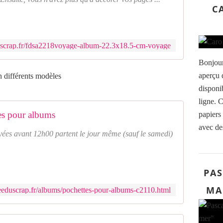
C
uscrap.fr/fdsa2218voyage-album-22.3x18.5-cm-voyage
Bonjour
aperçu 
n différents modèles
disponi
ligne. 
es pour albums
papiers 
avec des
yées avant 12h00 partent le jour même (sauf le samedi)
PAS
MA
eeduscrap.fr/albums/pochettes-pour-albums-c2110.html