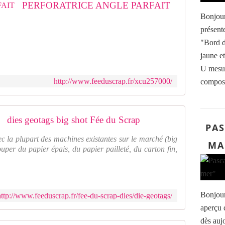
PERFORATRICE ANGLE PARFAIT
Bonjour
présent
"Bord d
jaune e
U mesur
http://www.feeduscrap.fr/xcu257000/
composé 
dies geotags big shot Fée du Scrap
PAS
ec la plupart des machines existantes sur le marché (big
MA
ouper du papier épais, du papier pailleté, du carton fin,
Bonjour
http://www.feeduscrap.fr/fee-du-scrap-dies/die-geotags/
aperçu 
dès auj