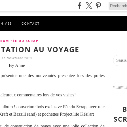
CHIVES
CONTACT
BUM FÉE DU SCRAP
VITATION AU VOYAGE
15 NOVEMBRE 2015
By Anne
présenter une des nouveautés présentée lors des portes
chaleureux commentaires lors de vos visites!
et album ! couverture bois exclusive Fée du Scrap, avec une
B
aft et Bazzill sand) et pochettes Project life Kési'art
SCR
u de construction de pages avec une jolie collection de