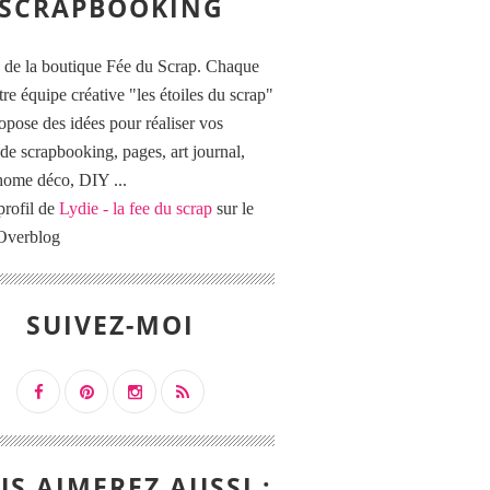
SCRAPBOOKING
 de la boutique Fée du Scrap. Chaque
tre équipe créative "les étoiles du scrap"
opose des idées pour réaliser vos
de scrapbooking, pages, art journal,
 home déco, DIY ...
profil de
Lydie - la fee du scrap
sur le
 Overblog
SUIVEZ-MOI
S AIMEREZ AUSSI :