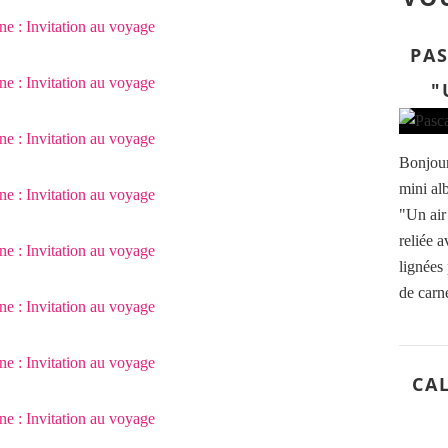
PAS
"
Bonjour
mini alb
"Un air 
reliée a
lignées 
de carne
CAL