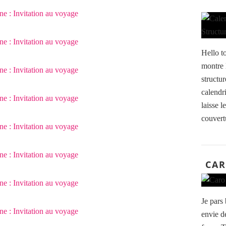
Hello t
montre l
structur
calendri
laisse 
couvertu
CAR
Je pars
envie d