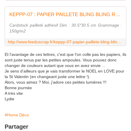
KEPPP-07 : PAPIER PAILLETE BLING BLING ROUGE Fée du Scrap
Cardstock pailleté adhésif Dim : 30.5*30.5 cm Grammage :
150g/m2
http://www.feeduscrap.fr/keppp-07-papier-paillete-bling-bling-rouge/
Et l'avantage de ces lettres, c'est que l'on colle pas les papiers, ils
sont juste tenus par les petites ampoules. Vous pouvez donc
changer de couleurs autant que vous en avez envie ...
Je sens d'ailleurs que je vais transformer le NOEL en LOVE pour
la St Valentin (en changeant juste une lettre !).
Alors, vous aimez ? Moi, j'adore ces petites lumières !!!
Bonne journée
A très vite
Lydie
#Home Déco
Partager