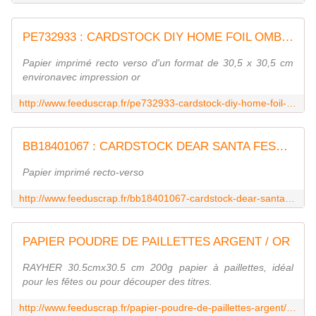
PE732933 : CARDSTOCK DIY HOME FOIL OMBRE GRAIN Fée du Scrap
Papier imprimé recto verso d'un format de 30,5 x 30,5 cm
environavec impression or
http://www.feeduscrap.fr/pe732933-cardstock-diy-home-foil-ombre-grain/
BB18401067 : CARDSTOCK DEAR SANTA FESTIVE
Papier imprimé recto-verso
http://www.feeduscrap.fr/bb18401067-cardstock-dear-santa-festive/
PAPIER POUDRE DE PAILLETTES ARGENT / OR
RAYHER 30.5cmx30.5 cm 200g papier à paillettes, idéal
pour les fêtes ou pour découper des titres.
http://www.feeduscrap.fr/papier-poudre-de-paillettes-argent/or-a23963.html