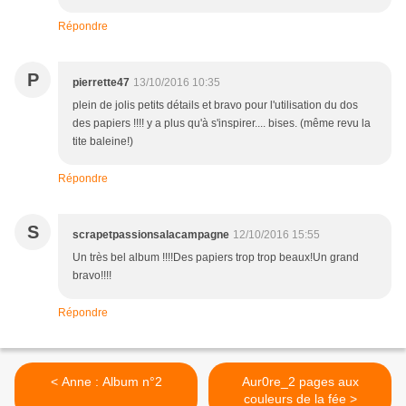
Répondre
P
pierrette47
13/10/2016 10:35
plein de jolis petits détails et bravo pour l'utilisation du dos
des papiers !!!! y a plus qu'à s'inspirer.... bises. (même revu la
tite baleine!)
Répondre
S
scrapetpassionsalacampagne
12/10/2016 15:55
Un très bel album !!!!Des papiers trop trop beaux!Un grand
bravo!!!!
Répondre
< Anne : Album n°2
Aur0re_2 pages aux
couleurs de la fée >