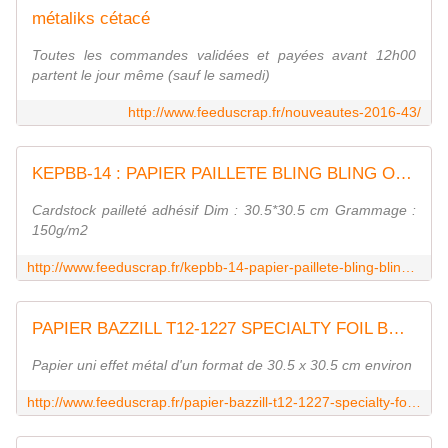
métaliks cétacé
Toutes les commandes validées et payées avant 12h00
partent le jour même (sauf le samedi)
http://www.feeduscrap.fr/nouveautes-2016-43/
KEPBB-14 : PAPIER PAILLETE BLING BLING OR CLAIR Fée du Scrap
Cardstock pailleté adhésif Dim : 30.5*30.5 cm Grammage :
150g/m2
http://www.feeduscrap.fr/kepbb-14-papier-paillete-bling-bling-or-clair/
PAPIER BAZZILL T12-1227 SPECIALTY FOIL BOARD GOLD FOIL
Papier uni effet métal d'un format de 30.5 x 30.5 cm environ
http://www.feeduscrap.fr/papier-bazzill-t12-1227-specialty-foil-board-gold-foil-a3297.html