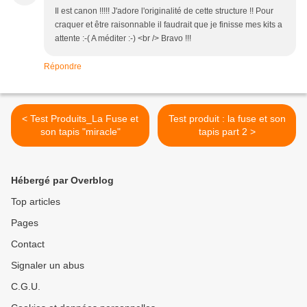
Il est canon !!!!! J'adore l'originalité de cette structure !! Pour
craquer et être raisonnable il faudrait que je finisse mes kits a
attente :-( A méditer :-) <br /> Bravo !!!
Répondre
< Test Produits_La Fuse et
Test produit : la fuse et son
son tapis "miracle"
tapis part 2 >
Hébergé par Overblog
Top articles
Pages
Contact
Signaler un abus
C.G.U.