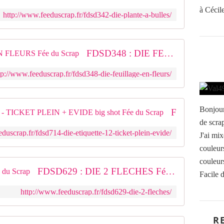
à Cécile
http://www.feeduscrap.fr/fdsd342-die-plante-a-bulles/
FDSD348 : DIE FEUILLAGE EN FLEURS Fée du Scrap
tp://www.feeduscrap.fr/fdsd348-die-feuillage-en-fleurs/
Bonjour,
FDSD714 : DIE ETIQUETTE 12 - TICKET PLEIN + EVIDE big shot Fée du Scrap
de scra
duscrap.fr/fdsd714-die-etiquette-12-ticket-plein-evide/
J'ai mix
couleur
couleurs
FDSD629 : DIE 2 FLECHES Fée du Scrap
Facile d
http://www.feeduscrap.fr/fdsd629-die-2-fleches/
R