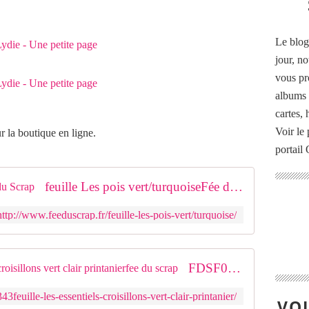
Le blog
jour, no
vous pr
albums 
cartes,
Voir le 
ur la boutique en ligne.
portail
feuille Les pois vert/turquoiseFée du Scrap
http://www.feeduscrap.fr/feuille-les-pois-vert/turquoise/
FDSF000343feuille les essentiels croisillons vert clair printanierfee du scrap
feuille-les-essentiels-croisillons-vert-clair-printanier/
VOU