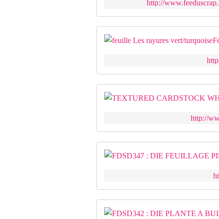
http://www.feeduscrap.fr
http
http://w
h