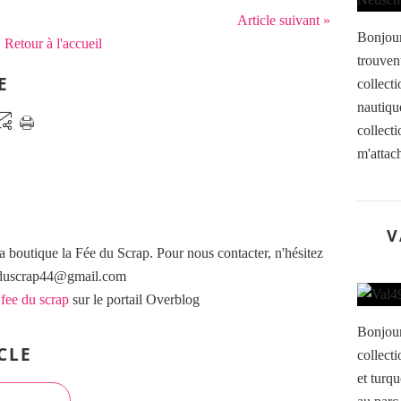
Article suivant »
Bonjour
Retour à l'accueil
trouvent
E
collecti
nautiqu
collecti
m'attach
V
a boutique la Fée du Scrap. Pour nous contacter, n'hésitez
eeduscrap44@gmail.com
 fee du scrap
sur le portail Overblog
Bonjour
CLE
collecti
et turq