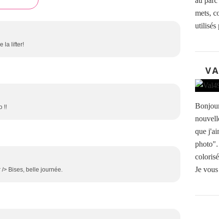
au parc 
mets, c
utilisés 
la lifter!
VA
Bonjour
 !!
nouvell
que j'ai
photo".
coloris
Je vous 
/> Bises, belle journée.