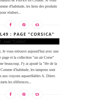
naturel de Plitvice en Croatie. Je vous
omme d'habitude, les liens des produits
pour réaliser...
L49 : PAGE "CORSICA"
, Je vous retrouve aujourd'hui avec une
e page et la collection "un air Corse"
me beaucoup. J'y ai ajouté la "fée de la
 Comme d'habitude, les tampons sont
és aux crayons aquarellables A. Dürer.
mets les références...