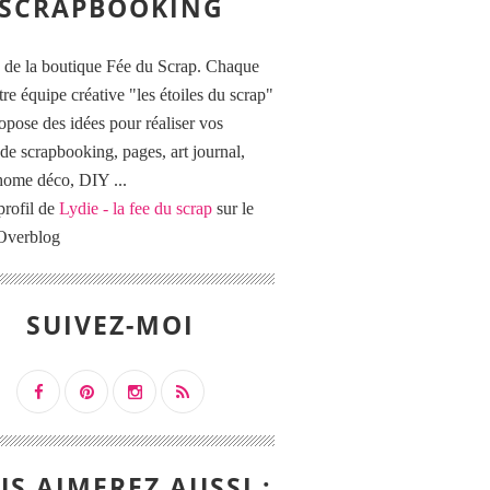
SCRAPBOOKING
 de la boutique Fée du Scrap. Chaque
tre équipe créative "les étoiles du scrap"
opose des idées pour réaliser vos
de scrapbooking, pages, art journal,
 home déco, DIY ...
profil de
Lydie - la fee du scrap
sur le
 Overblog
SUIVEZ-MOI
S AIMEREZ AUSSI :