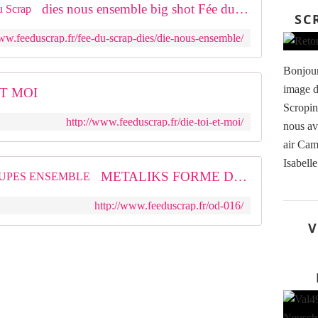
dies nous ensemble big shot Fée du Scrap
SC
ww.feeduscrap.fr/fee-du-scrap-dies/die-nous-ensemble/
Bonjour 
image d
ET MOI
Scropine
http://www.feeduscrap.fr/die-toi-et-moi/
nous av
air Cam
Isabelle
METALIKS FORME DE DECOUPES ENSEMBLE
http://www.feeduscrap.fr/od-016/
V