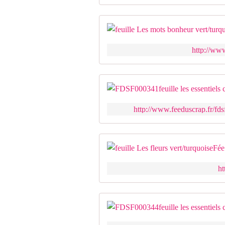
http://www
http://www.feeduscrap.fr/fdsf
ht