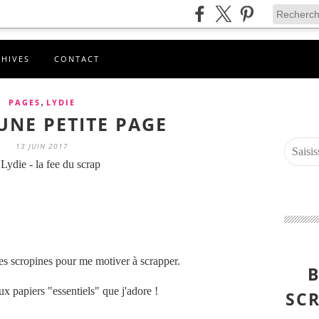
CHIVES
CONTACT
,
PAGES
LYDIE
 UNE PETITE PAGE
13 JUIN 2017
Lydie - la fee du scrap
ées scropines pour me motiver à scrapper.
B
x papiers "essentiels" que j'adore !
SCR