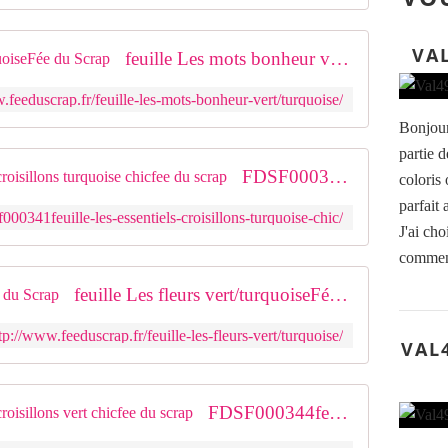
VA
feuille Les mots bonheur vert/turquoiseFée du Scrap
.feeduscrap.fr/feuille-les-mots-bonheur-vert/turquoise/
Bonjour
partie d
FDSF000341feuille les essentiels croisillons turquoise chicfee du scrap
coloris
parfait
000341feuille-les-essentiels-croisillons-turquoise-chic/
J'ai cho
commenc
feuille Les fleurs vert/turquoiseFée du Scrap
tp://www.feeduscrap.fr/feuille-les-fleurs-vert/turquoise/
VAL
FDSF000344feuille les essentiels croisillons vert chicfee du scrap