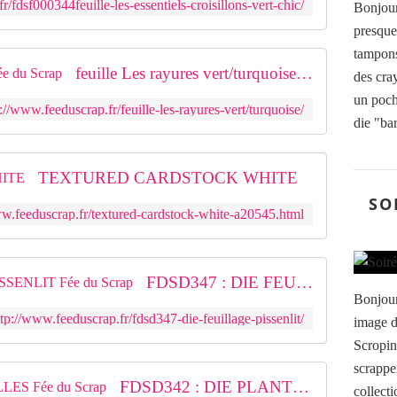
/fdsf000344feuille-les-essentiels-croisillons-vert-chic/
Bonjour,
presque
tampons
feuille Les rayures vert/turquoiseFée du Scrap
des cra
un pocho
://www.feeduscrap.fr/feuille-les-rayures-vert/turquoise/
die "bar
TEXTURED CARDSTOCK WHITE
SO
ww.feeduscrap.fr/textured-cardstock-white-a20545.html
FDSD347 : DIE FEUILLAGE PISSENLIT Fée du Scrap
Bonjour 
ttp://www.feeduscrap.fr/fdsd347-die-feuillage-pissenlit/
image d
Scropin
scrappe
FDSD342 : DIE PLANTE A BULLES Fée du Scrap
collect