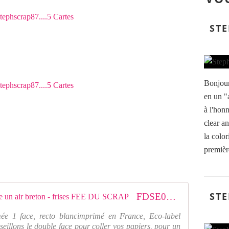
STE
Bonjour
en un "a
à l'hon
clear an
la color
première
STE
FDSE03207 FDSE03207 Etiquette un air breton - frises FEE DU SCRAP
ée 1 face, recto blancimprimé en France, Eco-label
eillons le double face pour coller vos papiers, pour un