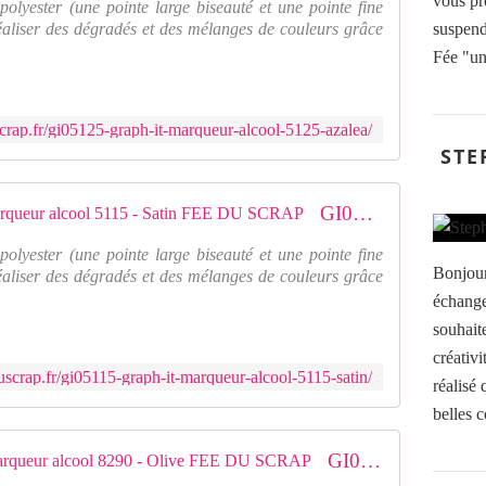
vous pr
polyester (une pointe large biseauté et une pointe fine
s
réaliser des dégradés et des mélanges de couleurs grâce
suspendr
i
s
Fée "un 
t
a
n
crap.fr/gi05125-graph-it-marqueur-alcool-5125-azalea/
t
STE
e
à
l
GI05115 GI05115 GRAPH'IT Marqueur alcool 5115 - Satin FEE DU SCRAP
'
e
polyester (une pointe large biseauté et une pointe fine
a
Bonjour
réaliser des dégradés et des mélanges de couleurs grâce
u
échange
q
souhaite
u
créativi
i
scrap.fr/gi05115-graph-it-marqueur-alcool-5115-satin/
v
réalisé 
o
belles c
u
s
GI08290 GI08290 GRAPH IT Marqueur alcool 8290 - Olive FEE DU SCRAP
p