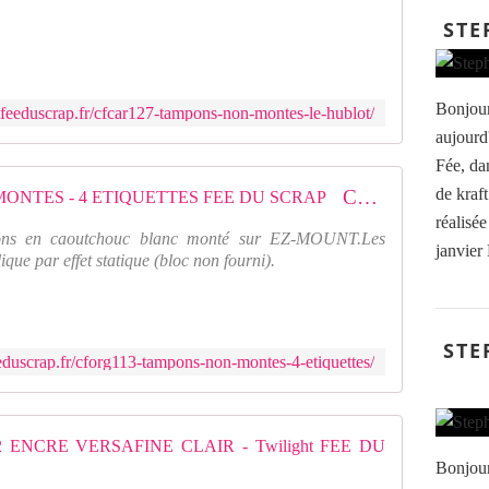
p
o
STE
n
s
t
Bonjour
r
feeduscrap.fr/cfcar127-tampons-non-montes-le-hublot/
a
aujourd'
n
Fée, da
s
de kraft
CFORG113 : TAMPONS NON MONTES - 4 ETIQUETTES FEE DU SCRAP
p
a
réalisée
ons en caoutchouc blanc monté sur EZ-MOUNT.Les
r
janvier
ique par effet statique (bloc non fourni).
e
n
t
s
STE
d
eduscrap.fr/cforg113-tampons-non-montes-4-etiquettes/
e
2
0
,
TSVF-CL
5
Bonjour,
x
E