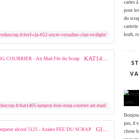
cartes 
1
n
pour le
4
c
,
r
du scrap
5
e
carterie
c
à
kraft, r
eduscrap.fr/tsvf-cla-652-encre-versafine-clair-twilight/
m
s
é
c
h
KAT1405 : TAMPON BOIS LONG COURRIER - Air Mail Fée du Scrap
a
ST
g
VA
e
r
a
p
i
d
duscrap.fr/kat1405-tampon-bois-long-courrier-air-mail/
e
Bonjour
e
pas, il 
t
GI05125 GI05125 GRAPH'IT Marqueur alcool 5125 - Azalea FEE DU SCRAP
r
chose h
é