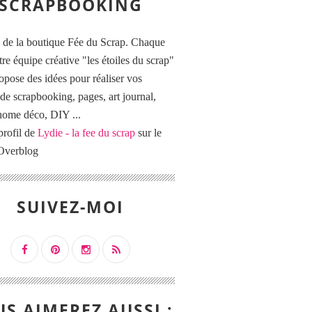
SCRAPBOOKING
 de la boutique Fée du Scrap. Chaque
tre équipe créative "les étoiles du scrap"
opose des idées pour réaliser vos
de scrapbooking, pages, art journal,
 home déco, DIY ...
profil de
Lydie - la fee du scrap
sur le
 Overblog
SUIVEZ-MOI
S AIMEREZ AUSSI :