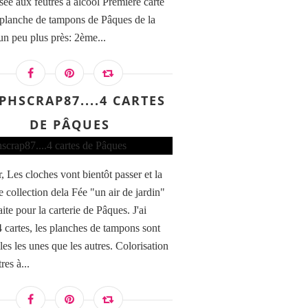
isée aux feutres à alcool Première carte
 planche de tampons de Pâques de la
un peu plus près: 2ème...
PHSCRAP87....4 CARTES
8CFCAR108 TAMPONS TRANSPARENTS - Bord de 
DE PÂQUES
, Les cloches vont bientôt passer et la
e collection dela Fée "un air de jardin"
aite pour la carterie de Pâques. J'ai
 4 cartes, les planches de tampons sont
les les unes que les autres. Colorisation
res à...