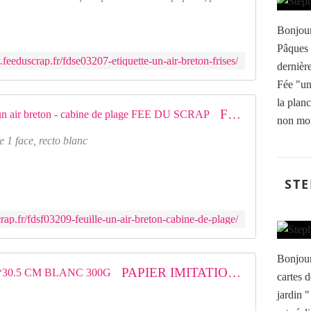
Bonjour,
Pâques 
feeduscrap.fr/fdse03207-etiquette-un-air-breton-frises/
dernière
Fée "un 
la plan
FDSF03209 FDSF03209 Feuille un air breton - cabine de plage FEE DU SCRAP
non mon
 1 face, recto blanc
STE
ap.fr/fdsf03209-feuille-un-air-breton-cabine-de-plage/
Bonjour
PAPIER IMITATION BOIS 30.5*30.5 CM BLANC 300G
cartes 
jardin "