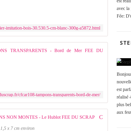
est réal
avec la
Fée: D'
pier-imitation-bois-30.530.5-cm-blanc-300g-a5872.html
STE
CFCAR10
P
l
a
Bonjour
n
nouvell
c
est parf
h
duscrap.fr/cfcar108-tampons-transparents-bord-de-mer/
e
réalisé
d
plus bel
e
aux feut
t
CFCAR127CFCAR127 TAMPONS NON MONTES - Le Hublot FEE DU SCRAP
a
m
1,5 x 7 cm environ