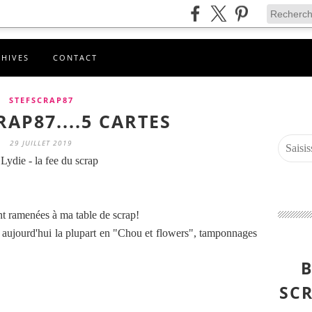
CHIVES
CONTACT
STEFSCRAP87
AP87....5 CARTES
29 JUILLET 2019
Lydie - la fee du scrap
nt ramenées à ma table de scrap!
er aujourd'hui la plupart en "Chou et flowers", tamponnages
B
SCR