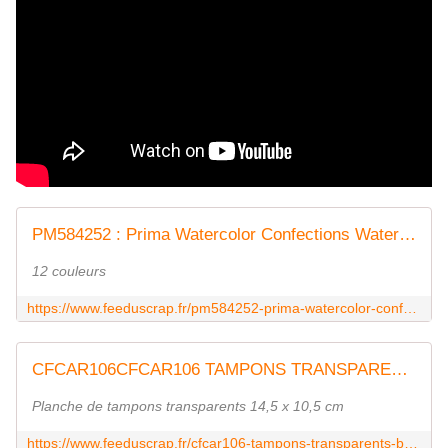
PM584252 : Prima Watercolor Confections Watercolo FEE DU SCRAP
12 couleurs
https://www.feeduscrap.fr/pm584252-prima-watercolor-confections-watercolo/
CFCAR106CFCAR106 TAMPONS TRANSPARENTS - BZH FEE DU SCRAP
Planche de tampons transparents 14,5 x 10,5 cm
https://www.feeduscrap.fr/cfcar106-tampons-transparents-bzh/