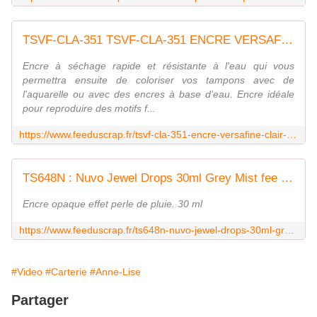
TSVF-CLA-351 TSVF-CLA-351 ENCRE VERSAFINE CLAIR - Nocturne FEE DU SCRAP
Encre à séchage rapide et résistante à l'eau qui vous
permettra ensuite de coloriser vos tampons avec de
l'aquarelle ou avec des encres à base d'eau. Encre idéale
pour reproduire des motifs f...
https://www.feeduscrap.fr/tsvf-cla-351-encre-versafine-clair-nocturne/
TS648N : Nuvo Jewel Drops 30ml Grey Mist fee du scrap
Encre opaque effet perle de pluie. 30 ml
https://www.feeduscrap.fr/ts648n-nuvo-jewel-drops-30ml-grey-mist/
#Video
#Carterie
#Anne-Lise
Partager