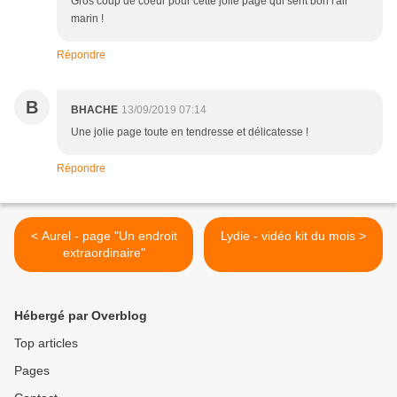
Gros coup de coeur pour cette jolie page qui sent bon l'air
marin !
Répondre
B
BHACHE
13/09/2019 07:14
Une jolie page toute en tendresse et délicatesse !
Répondre
< Aurel - page "Un endroit
Lydie - vidéo kit du mois >
extraordinaire"
Hébergé par Overblog
Top articles
Pages