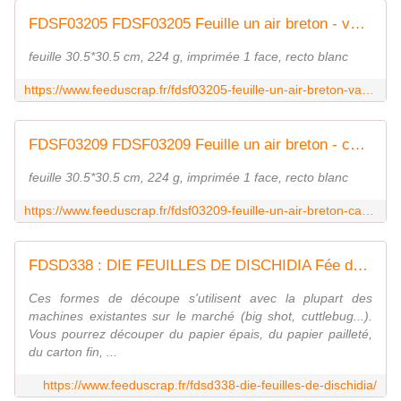
FDSF03205 FDSF03205 Feuille un air breton - vagues bleu foncé FEE DU SCRAP
feuille 30.5*30.5 cm, 224 g, imprimée 1 face, recto blanc
https://www.feeduscrap.fr/fdsf03205-feuille-un-air-breton-vagues-bleu-fonce/
FDSF03209 FDSF03209 Feuille un air breton - cabine de plage FEE DU SCRAP
feuille 30.5*30.5 cm, 224 g, imprimée 1 face, recto blanc
https://www.feeduscrap.fr/fdsf03209-feuille-un-air-breton-cabine-de-plage/
FDSD338 : DIE FEUILLES DE DISCHIDIA Fée du Scrap
Ces formes de découpe s'utilisent avec la plupart des
machines existantes sur le marché (big shot, cuttlebug...).
Vous pourrez découper du papier épais, du papier pailleté,
du carton fin, ...
https://www.feeduscrap.fr/fdsd338-die-feuilles-de-dischidia/