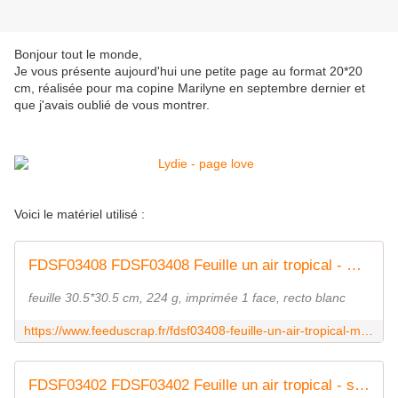
Bonjour tout le monde,
Je vous présente aujourd'hui une petite page au format 20*20
cm, réalisée pour ma copine Marilyne en septembre dernier et
que j'avais oublié de vous montrer.
Voici le matériel utilisé :
FDSF03408 FDSF03408 Feuille un air tropical - mosaïque verte FEE DU SCRAP
feuille 30.5*30.5 cm, 224 g, imprimée 1 face, recto blanc
https://www.feeduscrap.fr/fdsf03408-feuille-un-air-tropical-mosaique-verte/
FDSF03402 FDSF03402 Feuille un air tropical - soleils orange FEE DU SCRAP