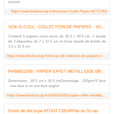
environ
https://www.feeduscrap.fr/American-Crafts-Paper-AC71793/
SOK-G-COLL : COLLECTION DE PAPIERS - SO'Garden Fée du Scrap
Contient 5 papiers recto-verso de 30.5 x 30.5 cm, 1 bande
de 3 étiquettes de 7 x 31.5 cm et d'une bande de tickets de
3.5 x 31.5 cm.
https://www.feeduscrap.fr/sok-g-coll-collection-de-papiers-so-garden/
RH50001000 : PAPIER EFFET METALLIQUE BROSSE - OR RAYHER FEE DU SCRAP
Dimensions : 30.5 cm x 30.5 cmGrammage : 250g/m²2 face
: une face or et une face argent
https://www.feeduscrap.fr/rh50001000-papier-effet-metallique-brosse-or/
Outils de découpe ATOUT CŒURFée du Scrap