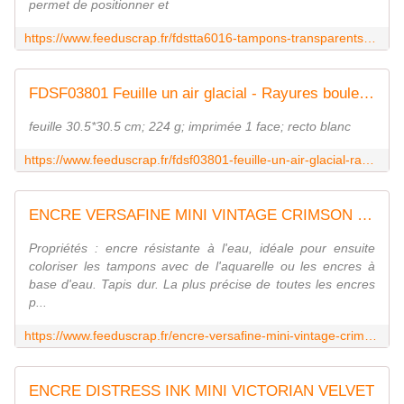
permet de positionner et
https://www.feeduscrap.fr/fdstta6016-tampons-transparents-a6-libellules/
FDSF03801 Feuille un air glacial - Rayures bouleau FEE DU SCRAP
feuille 30.5*30.5 cm; 224 g; imprimée 1 face; recto blanc
https://www.feeduscrap.fr/fdsf03801-feuille-un-air-glacial-rayures-bouleau/
ENCRE VERSAFINE MINI VINTAGE CRIMSON RED
Propriétés : encre résistante à l'eau, idéale pour ensuite
coloriser les tampons avec de l'aquarelle ou les encres à
base d'eau. Tapis dur. La plus précise de toutes les encres
p...
https://www.feeduscrap.fr/encre-versafine-mini-vintage-crimson-red-a8395.html
ENCRE DISTRESS INK MINI VICTORIAN VELVET