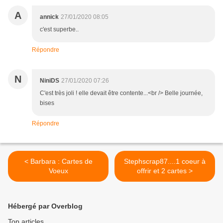
A
annick
27/01/2020 08:05
c'est superbe..
Répondre
N
NiniDS
27/01/2020 07:26
C'est très joli ! elle devait être contente...<br /> Belle journée,
bises
Répondre
< Barbara : Cartes de
Stephscrap87....1 coeur à
Voeux
offrir et 2 cartes >
Hébergé par Overblog
Top articles