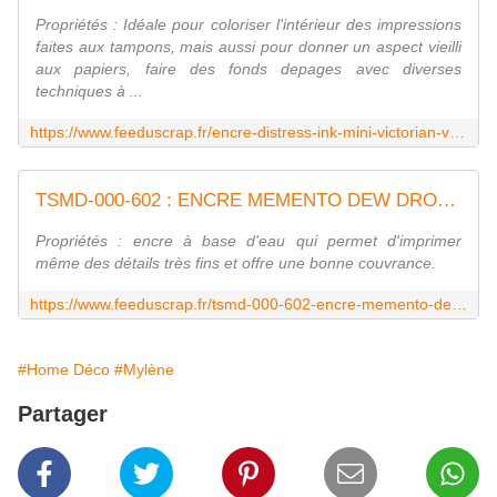
Propriétés : Idéale pour coloriser l'intérieur des impressions
faites aux tampons, mais aussi pour donner un aspect vieilli
aux papiers, faire des fonds depages avec diverses
techniques à ...
https://www.feeduscrap.fr/encre-distress-ink-mini-victorian-velvet-a52744.html
TSMD-000-602 : ENCRE MEMENTO DEW DROP TEAL ZEA Fée du Scrap
Propriétés : encre à base d'eau qui permet d'imprimer
même des détails très fins et offre une bonne couvrance.
https://www.feeduscrap.fr/tsmd-000-602-encre-memento-dew-drop-teal-zea/
#Home Déco
#Mylène
Partager