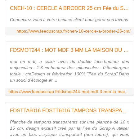
CNEH-10 : CERCLE A BRODER 25 cm Fée du Scrap
Connectez-vous à votre espace client pour gérer vos favoris
https://www.feeduscrap.fr/cneh-10-cercle-a-broder-25-cm/
FDSMOT244 : MOT MDF 3 MM LA MAISON DU BONHE fee du scrap
mot en mdf, à coller avec du double face.hauteur des
majuscules : 1.3 cmhauteur des minuscules : 0.6cmlargeur
totale : cmDesign et fabrication 100% "Fée du Scrap".Dans
un souci d'écologie et ...
https://www.feeduscrap.fr/fdsmot244-mot-mdf-3-mm-la-maison-du-bonhe/
FDSTTA6016 FDSTT6016 TAMPONS TRANSPARENTS A6 LIBELLULES FEE DU SCRAP
Planche de tampons transparents sur une planche de 10 x
15 cm, design exclusif créé par la Fée du Scrap.A utiliser
avec un bloc acrylique transparent (non fourni), qui vous