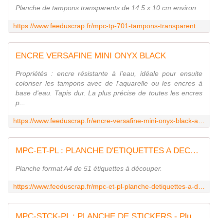
Planche de tampons transparents de 14.5 x 10 cm environ
https://www.feeduscrap.fr/mpc-tp-701-tampons-transparents-grunge-fonds/
ENCRE VERSAFINE MINI ONYX BLACK
Propriétés : encre résistante à l'eau, idéale pour ensuite
coloriser les tampons avec de l'aquarelle ou les encres à
base d'eau. Tapis dur. La plus précise de toutes les encres
p...
https://www.feeduscrap.fr/encre-versafine-mini-onyx-black-a8404.html
MPC-ET-PL : PLANCHE D'ETIQUETTES A DECOUPER - PluME Fée du Scrap
Planche format A4 de 51 étiquettes à découper.
https://www.feeduscrap.fr/mpc-et-pl-planche-detiquettes-a-decouper-plume/
MPC-STCK-PL : PLANCHE DE STICKERS - Plume Fée du Scrap