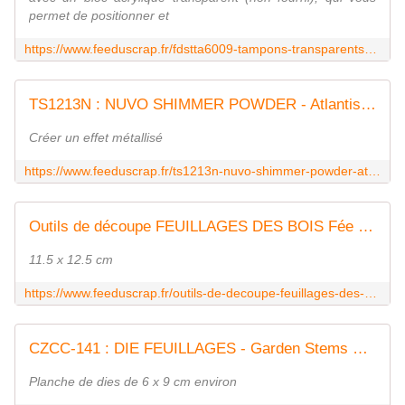
permet de positionner et
https://www.feeduscrap.fr/fdstta6009-tampons-transparents-a6-pinces/
TS1213N : NUVO SHIMMER POWDER - Atlantis Burst fee du scrap
Créer un effet métallisé
https://www.feeduscrap.fr/ts1213n-nuvo-shimmer-powder-atlantis-burst/
Outils de découpe FEUILLAGES DES BOIS Fée du Scrap
11.5 x 12.5 cm
https://www.feeduscrap.fr/outils-de-decoupe-feuillages-des-bois/
CZCC-141 : DIE FEUILLAGES - Garden Stems COTTAGE CUTZ FEE DU SCRAP
Planche de dies de 6 x 9 cm environ