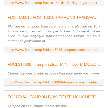
https://www.feeduscrap.fr/czcc-141-die-feuillages-garden-stems/
FDSTTA6016 FDSTT6016 TAMPONS TRANSPARENTS A6 LIBELLULES FEE DU SCRAP
Planche de tampons transparents sur une planche de 10 x
15 cm, design exclusif créé par la Fée du Scrap.A utiliser
avec un bloc acrylique transparent (non fourni), qui vous
permet de positionner et
https://www.feeduscrap.fr/fdstta6016-tampons-transparents-a6-libellules/
FDCL318006 : Tampon clear MINI TEXTE MOUCHETE FEE DU SCRAP
Connectez-vous à votre espace client pour gérer vos favoris
https://www.feeduscrap.fr/fdcl318006-tampon-clear-mini-texte-mouchete/
FG317034 : TAMPON BOIS TEXTE MOUCHETE FEE DU SCRAP
Tampon en caoutchouc monté sur bois.