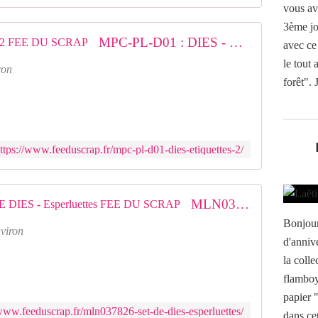
vous av
3ème jo
MPC-PL-D01 : DIES - Etiquettes 2 FEE DU SCRAP
avec ce
le tout 
ron
forêt". J
ttps://www.feeduscrap.fr/mpc-pl-d01-dies-etiquettes-2/
MLN037826MLN037826 SET DE DIES - Esperluettes FEE DU SCRAP
Bonjour
nviron
d'annive
la coll
flamboya
papier 
/www.feeduscrap.fr/mln037826-set-de-dies-esperluettes/
dans cet