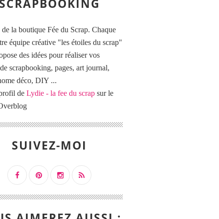
SCRAPBOOKING
 de la boutique Fée du Scrap. Chaque
tre équipe créative "les étoiles du scrap"
opose des idées pour réaliser vos
de scrapbooking, pages, art journal,
 home déco, DIY ...
profil de
Lydie - la fee du scrap
sur le
 Overblog
SUIVEZ-MOI
S AIMEREZ AUSSI :