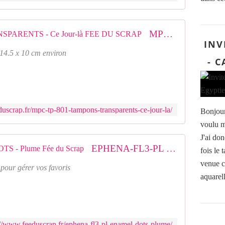
MPC-TP-801 : TAMPONS TRANSPARENTS - Ce Jour-là FEE DU SCRAP
INV
14.5 x 10 cm environ
- 
uscrap.fr/mpc-tp-801-tampons-transparents-ce-jour-la/
Bonjour,
voulu m
J'ai don
EPHENA-FL3-PL : ENAMEL DOTS - Plume Fée du Scrap
fois le
venue c
 pour gérer vos favoris
aquarell
://www.feeduscrap.fr/ephena-fl3-pl-enamel-dots-plume/