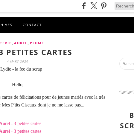
CHIVES
CONTACT
,
,
TERIE
AUREL
PLUME
3 PETITES CARTES
4 MARS 2020
Lydie - la fee du scrap
Hello,
cartes de félicitations pour de jeunes mariés avec la très
Mes P'tits Ciseaux dont je ne me lasse pas...
B
SCR