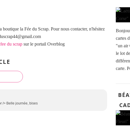
a boutique la Fée du Scrap. Pour nous contacter, n'hésitez
Bonjour
eeduscrap44@gmail.com
cartes d
 fee du scrap
sur le portail Overblog
"un air 
le lot d
CLE
différen
carte. P
BÉA
r /> Belle journée, bises
CAD