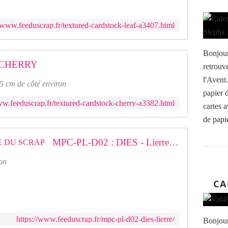
//www.feeduscrap.fr/textured-cardstock-leaf-a3407.html
Bonjour
CHERRY
retrouv
l'Avent
.5 cm de côté environ
papier d
ww.feeduscrap.fr/textured-cardstock-cherry-a3382.html
cartes a
de papie
MPC-PL-D02 : DIES - Lierre FEE DU SCRAP
on
CA
https://www.feeduscrap.fr/mpc-pl-d02-dies-lierre/
Bonjour