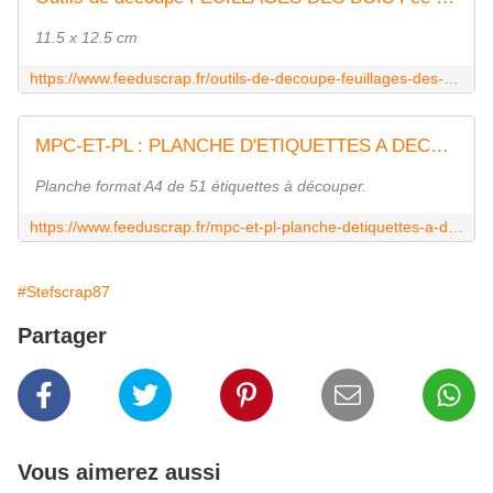
11.5 x 12.5 cm
https://www.feeduscrap.fr/outils-de-decoupe-feuillages-des-bois/
MPC-ET-PL : PLANCHE D'ETIQUETTES A DECOUPER - PluME Fée du Scrap
Planche format A4 de 51 étiquettes à découper.
https://www.feeduscrap.fr/mpc-et-pl-planche-detiquettes-a-decouper-plume/
#Stefscrap87
Partager
Vous aimerez aussi