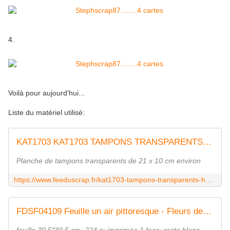
4.
Voilà pour aujourd'hui...
Liste du matériel utilisé:
KAT1703 KAT1703 TAMPONS TRANSPARENTS HEY BABY - Les Cro'mignons Fille FEE DU SCRAP
Planche de tampons transparents de 21 x 10 cm environ
https://www.feeduscrap.fr/kat1703-tampons-transparents-hey-baby-les-cromignons-fille/
FDSF04109 Feuille un air pittoresque - Fleurs de lys vert FEE DU SCRAP