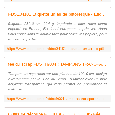
FDSE04101 Etiquette un air de pittoresque - Etiquettes FEE DU SCRAP
étiquette 23*10 cm; 224 g; imprimée 1 face; recto blanc
imprimé en France; Eco-label européen; Imprim'vert Nous
vous conseillons le double face pour coller vos papiers; pour
un résultat parfai...
https://www.feeduscrap.fr/fdse04101-etiquette-un-air-de-pittoresque-etiquettes/
fee du scrap FDSTT9004 : TAMPONS TRANSPARENTS CARTERIE
Tampons transparents sur une planche de 10*10 cm, design
exclusif créé par la "Fée du Scrap". A utiliser avec un bloc
acrylique transparent, qui vous permet de positionner et
d'aligner ...
https://www.feeduscrap.fr/fdstt9004-tampons-transparents-carterie/
Outils de découpe FEUILLAGES DES BOIS Fée du Scrap