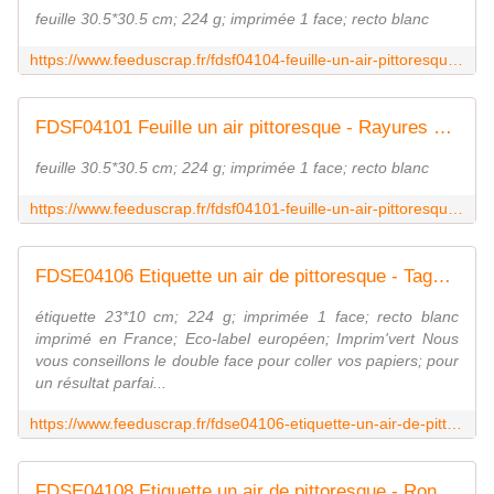
feuille 30.5*30.5 cm; 224 g; imprimée 1 face; recto blanc
https://www.feeduscrap.fr/fdsf04104-feuille-un-air-pittoresque-cercles-verts/
FDSF04101 Feuille un air pittoresque - Rayures FEE DU SCRAP
feuille 30.5*30.5 cm; 224 g; imprimée 1 face; recto blanc
https://www.feeduscrap.fr/fdsf04101-feuille-un-air-pittoresque-rayures/
FDSE04106 Etiquette un air de pittoresque - Tags FEE DU SCRAP
étiquette 23*10 cm; 224 g; imprimée 1 face; recto blanc
imprimé en France; Eco-label européen; Imprim'vert Nous
vous conseillons le double face pour coller vos papiers; pour
un résultat parfai...
https://www.feeduscrap.fr/fdse04106-etiquette-un-air-de-pittoresque-tags/
FDSE04108 Etiquette un air de pittoresque - Ronds et skyline FEE DU SCRAP