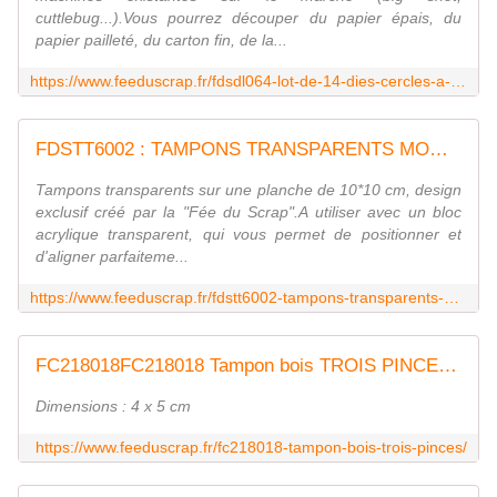
cuttlebug...).Vous pourrez découper du papier épais, du
papier pailleté, du carton fin, de la...
https://www.feeduscrap.fr/fdsdl064-lot-de-14-dies-cercles-a-broder/
FDSTT6002 : TAMPONS TRANSPARENTS MOMENT fee du scrap
Tampons transparents sur une planche de 10*10 cm, design
exclusif créé par la "Fée du Scrap".A utiliser avec un bloc
acrylique transparent, qui vous permet de positionner et
d'aligner parfaiteme...
https://www.feeduscrap.fr/fdstt6002-tampons-transparents-moment/
FC218018FC218018 Tampon bois TROIS PINCES FEE DU SCRAP
Dimensions : 4 x 5 cm
https://www.feeduscrap.fr/fc218018-tampon-bois-trois-pinces/