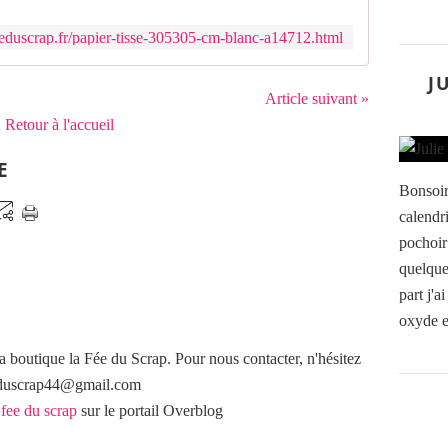
eduscrap.fr/papier-tisse-305305-cm-blanc-a14712.html
J
Article suivant »
Retour à l'accueil
E
Bonsoir
calendr
pochoir
quelques
part j'a
oxyde et
a boutique la Fée du Scrap. Pour nous contacter, n'hésitez
eeduscrap44@gmail.com
 fee du scrap
sur le portail Overblog