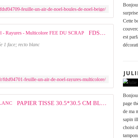
Bonjour
fdsf04709-feuille-un-air-de-noel-boules-de-noel-beige/
surprise
Cette bo
couverc
FDSF04701 : Feuille un air de noël - Rayures - Multicolore FEE DU SCRAP
est parf
e 1 face; recto blanc
décorati
JULI
r/fdsf04701-feuille-un-air-de-noel-rayures-multicolore/
Bonjour
PAPIER TISSE 30.5*30.5 CM BLANC
page th
de ma m
sapin i
choisi d
tamponn