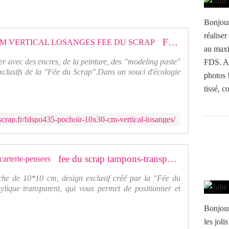
Bonjour
réaliser
FDSPO435 : POCHOIR 10x30 CM VERTICAL LOSANGES FEE DU SCRAP
au maxi
r avec des encres, de la peinture, des "modeling paste"
FDS. All
exclusifs de la "Fée du Scrap".Dans un souci d'écologie
photos 
tissé, c
crap.fr/fdspo435-pochoir-10x30-cm-vertical-losanges/
fee du scrap tampons-transparents-carterie-pensees
che de 10*10 cm, design exclusif créé par la "Fée du
ylique transparent, qui vous permet de positionner et
Bonjour
les jol