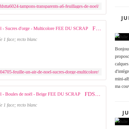
fdstta6024-tampons-transparents-a6-feuillages-de-noel/
JU
FDSF04705 : Feuille un air de noël - Sucres d'orge - Multicolore FEE DU SCRAP
e 1 face; recto blanc
Bonjour
proposo
calques
d'intégr
04705-feuille-un-air-de-noel-sucres-dorge-multicolore/
mini-alb
ma couv
FDSF04709 : Feuille un air de noël - Boules de noël - Beige FEE DU SCRAP
e 1 face; recto blanc
JU