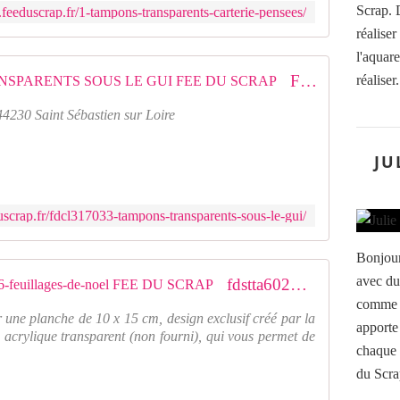
Scrap. 
feeduscrap.fr/1-tampons-transparents-carterie-pensees/
réalise
l'aquare
FDCL317033 : TAMPONS TRANSPARENTS SOUS LE GUI FEE DU SCRAP
réalise
44230 Saint Sébastien sur Loire
JU
scrap.fr/fdcl317033-tampons-transparents-sous-le-gui/
Bonjour
avec du
fdstta6024-tampons-transparents-a6-feuillages-de-noel FEE DU SCRAP
comme d
 une planche de 10 x 15 cm, design exclusif créé par la
apporte
 acrylique transparent (non fourni), qui vous permet de
chaque 
du Scra