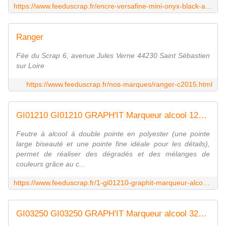
https://www.feeduscrap.fr/encre-versafine-mini-onyx-black-a8404.html
Ranger
Fée du Scrap 6, avenue Jules Verne 44230 Saint Sébastien
sur Loire
https://www.feeduscrap.fr/nos-marques/ranger-c2015.html
GI01210 GI01210 GRAPH'IT Marqueur alcool 1210 - Cream FEE DU SCRAP
Feutre à alcool à double pointe en polyester (une pointe
large biseauté et une pointe fine idéale pour les détails),
permet de réaliser des dégradés et des mélanges de
couleurs grâce au c...
https://www.feeduscrap.fr/1-gi01210-graphit-marqueur-alcool-1210-cream/
GI03250 GI03250 GRAPH'IT Marqueur alcool 3250 - Bronze FEE DU SCRAP