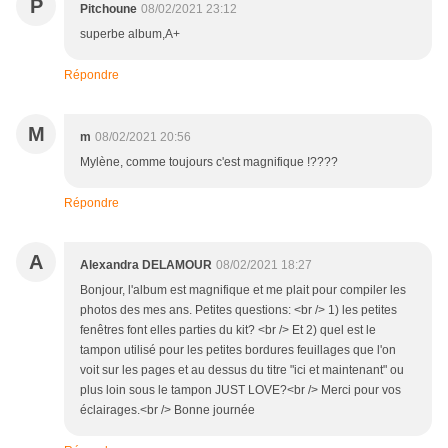
P
Pitchoune
08/02/2021 23:12
superbe album,A+
Répondre
M
m
08/02/2021 20:56
Mylène, comme toujours c'est magnifique !????
Répondre
A
Alexandra DELAMOUR
08/02/2021 18:27
Bonjour, l'album est magnifique et me plait pour compiler les
photos des mes ans. Petites questions: <br /> 1) les petites
fenêtres font elles parties du kit? <br /> Et 2) quel est le
tampon utilisé pour les petites bordures feuillages que l'on
voit sur les pages et au dessus du titre "ici et maintenant" ou
plus loin sous le tampon JUST LOVE?<br /> Merci pour vos
éclairages.<br /> Bonne journée