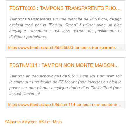
FDSTT6003 : TAMPONS TRANSPARENTS PHOTO fee du scrap
Tampons transparents sur une planche de 10*10 cm, design
exclusif créé par la "Fée du Scrap".A utiliser avec un bloc
acrylique transparent, qui vous permet de positionner et
d'aligner parfaiteme...
https://www.feeduscrap.fr/fdstt6003-tampons-transparents-photo/
FDSTNM114 : TAMPON NON MONTE MAISONS Fée du scrap
Tampon en caoutchouc gris de 9,5*3,3 cm.Vous pourrez soit
le coller sur une feuille de EZ Mount (non incluse) ou bien le
poser sur une plaque acrylique dotée d'un Tack'n'Peel (non
inclus).Design et
https://www.feeduscrap.fr/fdstnm114-tampon-non-monte-maisons/
#Albums
#Mylène
#Kit du Mois