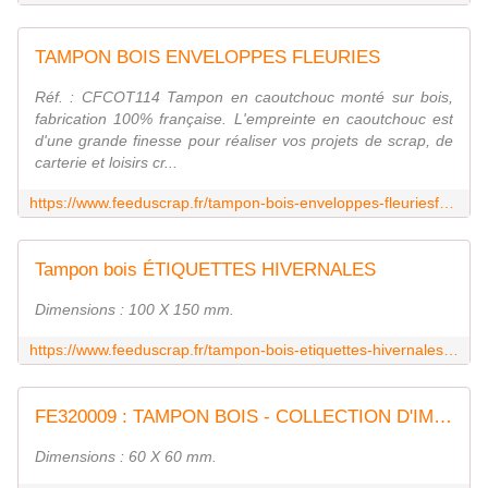
TAMPON BOIS ENVELOPPES FLEURIES
Réf. : CFCOT114 Tampon en caoutchouc monté sur bois,
fabrication 100% française. L'empreinte en caoutchouc est
d'une grande finesse pour réaliser vos projets de scrap, de
carterie et loisirs cr...
https://www.feeduscrap.fr/tampon-bois-enveloppes-fleuriesfee-du-scrap/
Tampon bois ÉTIQUETTES HIVERNALES
Dimensions : 100 X 150 mm.
https://www.feeduscrap.fr/tampon-bois-etiquettes-hivernales-florileges-fee-du-scrap/
FE320009 : TAMPON BOIS - COLLECTION D'IMAGES FEE DU SCRAP
Dimensions : 60 X 60 mm.